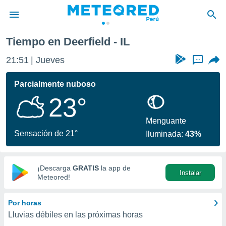
Tiempo en Deerfield - IL
privacidad
21:51
Jueves
...
o de
e
e) ha sido
Parcialmente nuboso
or
23°
es para
ue la
 que se
Menguante
e calidad.
Sensación de 21°
Iluminada:
43%
eder a este
ediante las
opciones:
¡Descarga
GRATIS
la app de
Instalar
ookies y
Meteored!
e forma
Por horas
d digital
Lluvias débiles en las próximas horas
ada, basada