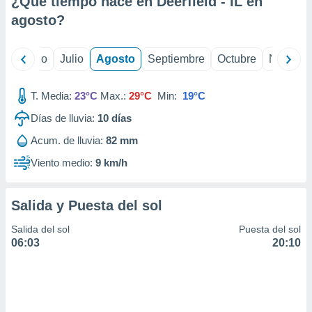
¿Qué tiempo hace en Deerfield - IL en
ados con el
 seleccionar
agosto
?
o.
calización
yo
Junio
Julio
Agosto
Septiembre
Octubre
Noviemb
precisa e
ión mediante
T. Media:
23°C
Max.:
29°C
Min:
19°C
, publicidad
Días de lluvia:
10
días
dos,
Acum. de lluvia:
82 mm
 publicidad
,
Viento medio:
9 km/h
ón de
 desarrollo
s.
Salida y Puesta del sol
tros 1199
Salida del sol
Puesta del sol
ios
06:03
20:10