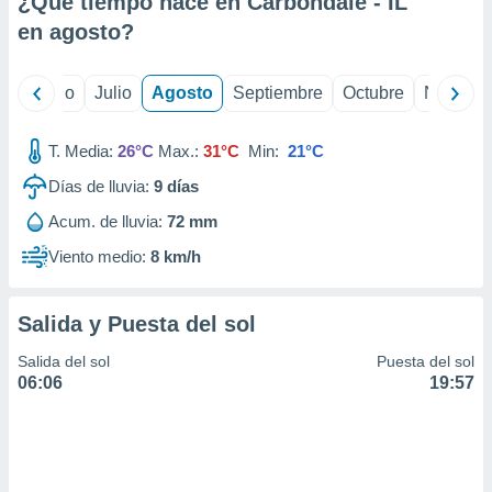
¿Qué tiempo hace en Carbondale - IL
ados con el
 seleccionar
en
agosto
?
o.
calización
yo
Junio
Julio
Agosto
Septiembre
Octubre
Noviemb
precisa e
ión mediante
T. Media:
26°C
Max.:
31°C
Min:
21°C
, publicidad
Días de lluvia:
9
días
dos,
Acum. de lluvia:
72 mm
 publicidad
,
Viento medio:
8 km/h
ón de
 desarrollo
s.
Salida y Puesta del sol
tros 1199
Salida del sol
Puesta del sol
ios
06:06
19:57