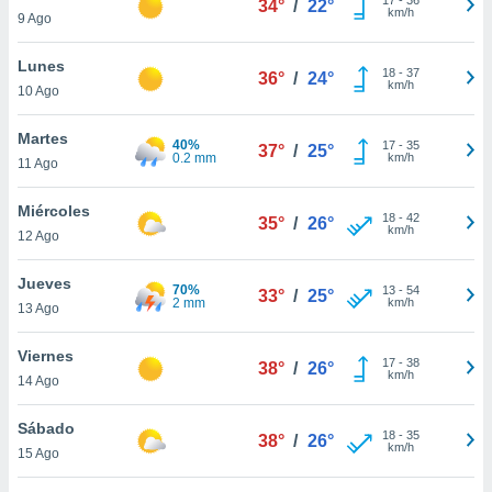
34°
/
22°
ublicidad y
km/h
9 Ago
do en
Lunes
 mismo.
18
-
37
36°
/
24°
km/h
sultar más
10 Ago
 en nuestra
 Cookies
y
Martes
40%
17
-
35
37°
/
25°
ualquier
0.2 mm
km/h
11 Ago
ento
Miércoles
 botón
18
-
42
35°
/
26°
km/h
12 Ago
ación de
kies
 disponible
Jueves
70%
13
-
54
33°
/
25°
e nuestra
2 mm
km/h
13 Ago
.
Viernes
IVAMENTE,
17
-
38
38°
/
26°
km/h
14 Ago
as
Sábado
18
-
35
38°
/
26°
 a cookies
km/h
15 Ago
 no aceptar