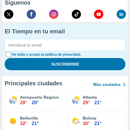
Síguenos
El Tiempo en tu email
He leído y acepto la política de privacidad.
Principales ciudades
Más ciudades
Aeropuerto Regional Central Illiniois Bloomington
Atlanta
28°
20°
29°
21°
Belleville
Bolivia
32°
21°
30°
21°