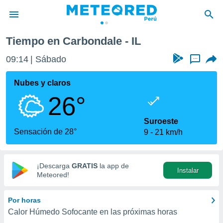
Tiempo en Carbondale - IL
privacidad
09:14
Sábado
...
o de
e
e) ha sido
Nubes y claros
or
26°
es para
ue la
 que se
Suroeste
e calidad.
Sensación de 28°
9
21 km/h
eder a este
ediante las
opciones:
¡Descarga
GRATIS
la app de
Instalar
ookies y
Meteored!
e forma
Por horas
d digital
Calor Húmedo Sofocante en las próximas horas
ada, basada