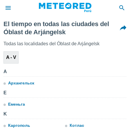
El tiempo en todas las ciudades del
privacidad
Óblast de Arjángelsk
o de
e
Todas las localidades del Óblast de Arjángelsk
e) ha sido
or
A - V
es para
ue la
 que se
A
e calidad.
eder a este
Архангельск
ediante las
opciones:
E
ookies y
Еменьга
e forma
K
d digital
Каргополь
Котлас
ada, basada