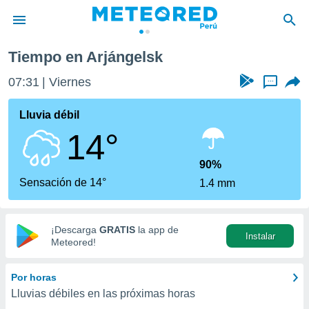
Tiempo en Arjángelsk
privacidad
07:31
Viernes
...
o de
e
e) ha sido
Lluvia débil
or
14°
es para
ue la
 que se
90%
e calidad.
Sensación de 14°
1.4 mm
eder a este
ediante las
opciones:
¡Descarga
GRATIS
la app de
Instalar
ookies y
Meteored!
e forma
Por horas
d digital
Lluvias débiles en las próximas horas
ada, basada