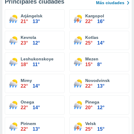
Principales ciudades
Más ciudades
Arjángelsk
Kargopol
21°
13°
22°
16°
Kevrola
Kotlas
23°
12°
25°
14°
Leshukonskoye
Mezen
18°
11°
15°
8°
Mirny
Novodvinsk
22°
14°
22°
13°
Onega
Pinega
22°
14°
20°
12°
Pirinem
Velsk
22°
13°
25°
15°