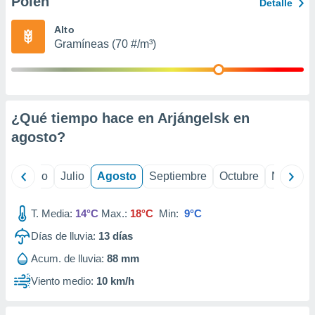
Polen
ados con el
Detalle
 seleccionar
o.
Alto
Gramíneas (70 #/m³)
calización
precisa e
ión mediante
, publicidad
¿Qué tiempo hace en Arjángelsk en
dos,
agosto
?
 publicidad
,
ón de
yo
Junio
Julio
Agosto
Septiembre
Octubre
Noviemb
 desarrollo
s.
T. Media:
14°C
Max.:
18°C
Min:
9°C
tros 1199
ios
Días de lluvia:
13
días
Acum. de lluvia:
88 mm
Viento medio:
10 km/h