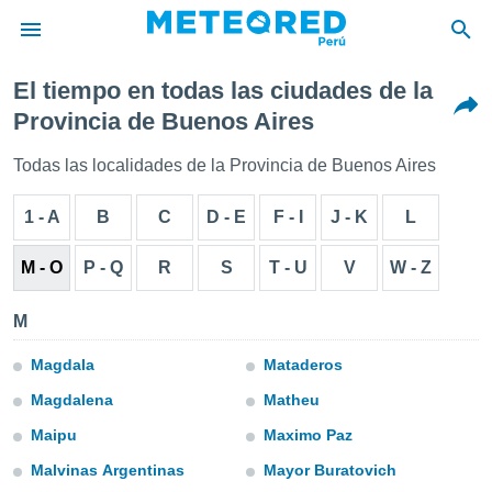
El tiempo en todas las ciudades de la
privacidad
Provincia de Buenos Aires
o de
e
Todas las localidades de la Provincia de Buenos Aires
e) ha sido
or
1 - A
B
C
D - E
F - I
J - K
L
es para
ue la
 que se
M - O
P - Q
R
S
T - U
V
W - Z
e calidad.
eder a este
M
ediante las
opciones:
Magdala
Mataderos
ookies y
Magdalena
Matheu
e forma
Maipu
Maximo Paz
d digital
Malvinas Argentinas
Mayor Buratovich
ada, basada