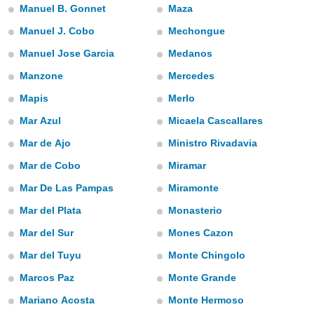
mación
Manuel B. Gonnet
Maza
ediante
ecnologías
Manuel J. Cobo
Mechongue
nos permite
Manuel Jose Garcia
Medanos
estra
ara seguir
Manzone
Mercedes
e contenido
ACEPTAR
stándares
Mapis
Merlo
Y
sin coste.
CONTINUAR
Mar Azul
Micaela Cascallares
 botón
Mar de Ajo
Ministro Rivadavia
continuar",
CONFIGURACIÓN
der a la
Mar de Cobo
Miramar
ndo la
 de todas
Mar De Las Pampas
Miramonte
, ya sean
Mar del Plata
Monasterio
de nuestros
 nos
Mar del Sur
Mones Cazon
 y análisis
Mar del Tuyu
Monte Chingolo
tamiento en
Marcos Paz
Monte Grande
b, así como
un perfil
Mariano Acosta
Monte Hermoso
para