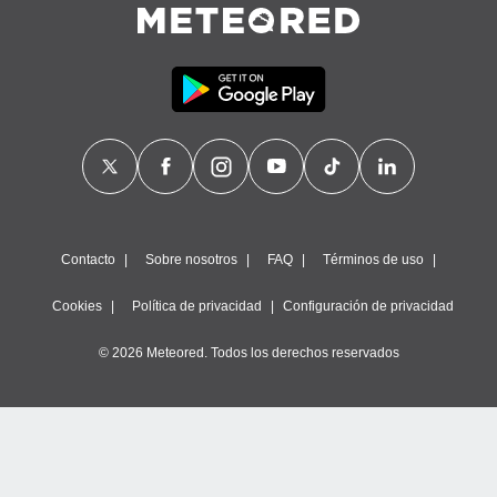
ste abono
 botón
.
nto,
cios
kies,
ores únicos
as similares
nar,
rocesar
Contacto
Sobre nosotros
FAQ
Términos de uso
onales como
 este sitio
Cookies
Política de privacidad
Configuración de privacidad
recciones IP
ficadores de
© 2026 Meteored. Todos los derechos reservados
 posible
s
 traten tus
nales en
 interés
go a lo que
nerte. Para