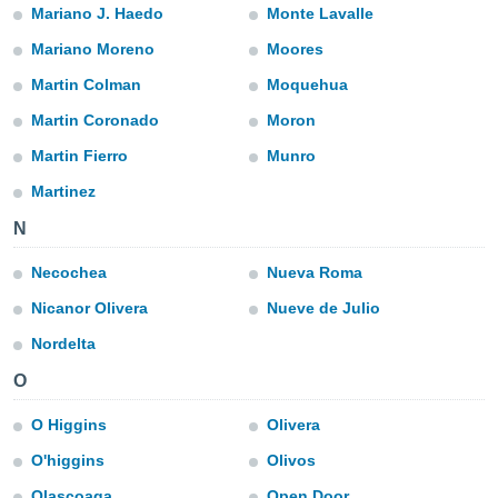
ublicidad y
Mariano J. Haedo
Monte Lavalle
Mariano Moreno
Moores
do en
 mismo.
Martin Colman
Moquehua
sultar más
 en nuestra
Martin Coronado
Moron
 Cookies
y
ualquier
Martin Fierro
Munro
Martinez
ento
 botón
N
ación de
kies
Necochea
Nueva Roma
 disponible
e nuestra
Nicanor Olivera
Nueve de Julio
.
Nordelta
IVAMENTE,
O
O Higgins
Olivera
as
 a cookies
O'higgins
Olivos
 no aceptar
Olascoaga
Open Door