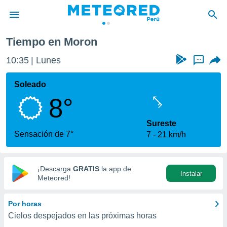
Tiempo en Moron
privacidad
10:35
Lunes
...
o de
e
e) ha sido
Soleado
or
8°
es para
ue la
 que se
Sureste
e calidad.
Sensación de 7°
7
21 km/h
eder a este
ediante las
opciones:
¡Descarga
GRATIS
la app de
Instalar
ookies y
Meteored!
e forma
Por horas
d digital
Cielos despejados en las próximas horas
ada, basada