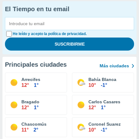
El Tiempo en tu email
He leído y acepto la política de privacidad.
Principales ciudades
Más ciudades
Arrecifes
Bahía Blanca
12°
1°
10°
-1°
Bragado
Carlos Casares
12°
1°
12°
1°
Chascomús
Coronel Suarez
11°
2°
10°
-1°