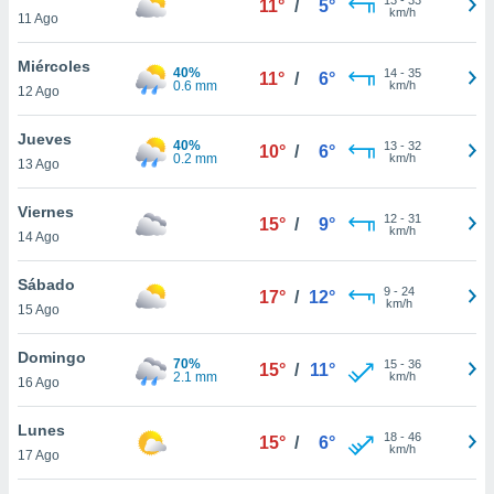
11°
/
5°
ublicidad y
km/h
11 Ago
do en
Miércoles
 mismo.
40%
14
-
35
11°
/
6°
0.6 mm
km/h
sultar más
12 Ago
 en nuestra
 Cookies
y
Jueves
40%
13
-
32
10°
/
6°
ualquier
0.2 mm
km/h
13 Ago
ento
Viernes
 botón
12
-
31
15°
/
9°
km/h
14 Ago
ación de
kies
 disponible
Sábado
9
-
24
17°
/
12°
e nuestra
km/h
15 Ago
.
Domingo
70%
IVAMENTE,
15
-
36
15°
/
11°
2.1 mm
km/h
16 Ago
as
Lunes
18
-
46
15°
/
6°
 a cookies
km/h
17 Ago
 no aceptar