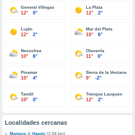
General Villegas
La Plata
12°
0°
12°
2°
Luján
Mar del Plata
12°
2°
10°
6°
Necochea
Olavarría
10°
6°
11°
0°
Pinamar
Sierra de la Ventana
10°
4°
9°
-2°
Tandil
Trenque Lauquen
10°
0°
12°
2°
Localidades cercanas
Mariano J. Haedo
(2.04 km)