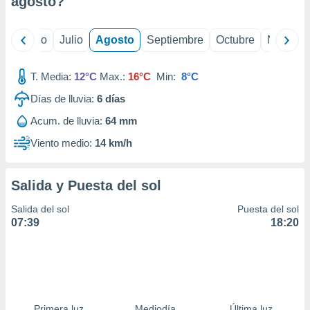
agosto
?
ados con el
 seleccionar
o.
yo
Junio
Julio
Agosto
Septiembre
Octubre
Noviemb
calización
precisa e
ión mediante
T. Media:
12°C
Max.:
16°C
Min:
8°C
Días de lluvia:
6
días
, publicidad
Acum. de lluvia:
64 mm
dos,
 publicidad
Viento medio:
14 km/h
,
ón de
 desarrollo
Salida y Puesta del sol
s.
Salida del sol
Puesta del sol
tros 1199
07:39
18:20
ios
Primera luz
Mediodía
Última luz