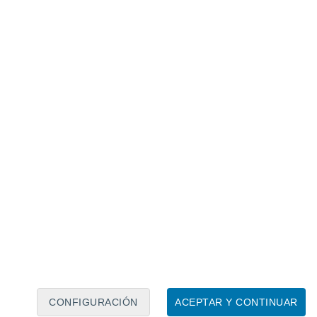
Calendario lunar
Lun
Mar
Mié
Jue
Vie
Sáb
Dom
8
9
10
11
12
13
14
15
16
17
18
19
20
21
CONFIGURACIÓN
ACEPTAR Y CONTINUAR