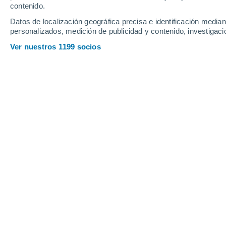
contenido.
14
-
26
km/h
12
-
26
km/h
18
21
-
41
km/h
Datos de localización geográfica precisa e identificación mediant
personalizados, medición de publicidad y contenido, investigació
Tiempo en Arrecifes hoy
, 8 de agosto
Ver nuestros 1199 socios
Cielo despejad
6°
03:00
Sensación T.
5°
Parcialmente n
6°
04:00
Sensación T.
4°
Nubes y claros
7°
05:00
Sensación T.
6°
Parcialmente n
6°
06:00
Sensación T.
5°
Cubierto
8°
08:00
Sensación T.
6°