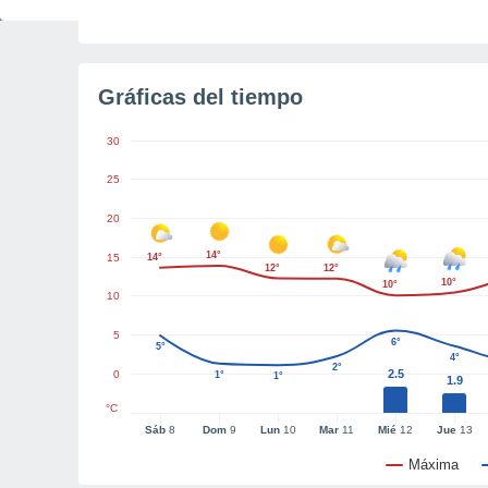
Tiempo para el amanecer
4h 47m
Gráficas del tiempo
30
25
20
14°
15
14°
12°
12°
10°
10°
10
5
6°
5°
4°
2°
2.5
0
1°
1°
1.9
°C
Sáb
8
Dom
9
Lun
10
Mar
11
Mié
12
Jue
13
Máxima