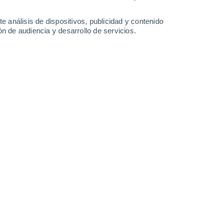
-
37
km/h
18
-
34
km/h
18
-
35
km/h
8
-
20
km/h
e análisis de dispositivos, publicidad y contenido
n de audiencia y desarrollo de servicios.
o
Noroeste
0 Bajo
9
-
16 km/h
FPS:
no
uboso
Oeste
0 Bajo
14
-
23 km/h
FPS:
no
Oeste
0 Bajo
8
-
24 km/h
FPS:
no
uboso
Oeste
0 Bajo
9
-
16 km/h
FPS:
no
Suroeste
0 Bajo
15
-
26 km/h
FPS:
no