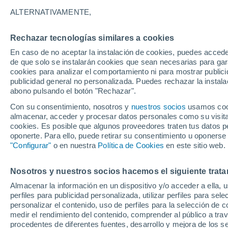
6°
ALTERNATIVAMENTE,
Rechazar tecnologías similares a cookies
Menguant
En caso de no aceptar la instalación de cookies, puedes accede
Iluminada
Sensación de 5°
de que solo se instalarán cookies que sean necesarias para garan
cookies para analizar el comportamiento ni para mostrar publici
publicidad general no personalizada. Puedes rechazar la instala
abono pulsando el botón "Rechazar".
Tiempo 1 - 7 días
Mapa de lluvia
Satélites
Modelo
Con su consentimiento, nosotros y
nuestros socios
usamos cooki
almacenar, acceder y procesar datos personales como su visita e
cookies. Es posible que algunos proveedores traten tus datos pe
oponerte. Para ello, puede retirar su consentimiento u oponerse
Mañana
Lunes
Hoy
"Configurar"
o en nuestra
Política de Cookies
en este sitio web.
9 Ago
10 Ago
8 Ago
Nosotros y nuestros socios hacemos el siguiente trata
Almacenar la información en un dispositivo y/o acceder a ella, 
perfiles para publicidad personalizada, utilizar perfiles para sele
personalizar el contenido, uso de perfiles para la selección de c
14°
/
1°
12°
/
1°
14°
/
5°
medir el rendimiento del contenido, comprender al público a tra
procedentes de diferentes fuentes, desarrollo y mejora de los se