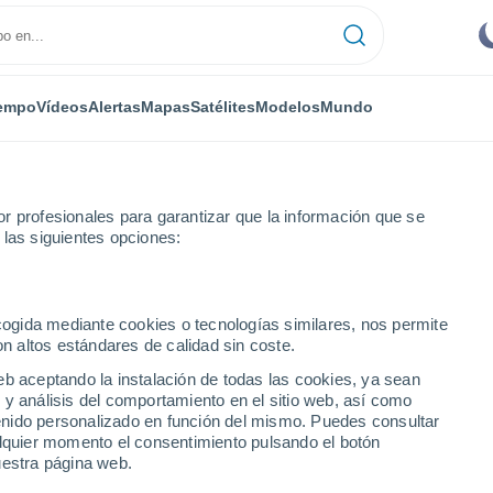
empo
Vídeos
Alertas
Mapas
Satélites
Modelos
Mundo
r profesionales para garantizar que la información que se
 las siguientes opciones:
cifes
ecogida mediante cookies o tecnologías similares, nos permite
on altos estándares de calidad sin coste.
eb aceptando la instalación de todas las cookies, ya sean
 y análisis del comportamiento en el sitio web, así como
...
ntenido personalizado en función del mismo. Puedes consultar
alquier momento el consentimiento pulsando el botón
Por horas
uestra página web.
Cielos cubiertos en las próximas
horas