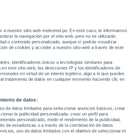
e
r a nuestro sitio web meteored.pe. En este caso, te informamos
:
22%
tizar la navegación por el sitio web, pero no se utilizarán
dad o contenido personalizado, aunque sí podrás visualizar
ción de cookies y acceder a nuestro sitio web a través de este
s
es, identificadores únicos o tecnologías similares para
n este sitio web, las direcciones IP y los identificadores de
rsonales en virtud de un interés legítimo, algo a lo que puedes
 al tratamiento de datos en cualquier momento haciendo clic en
Martes
Miércoles
Jueves
Viernes
11 Ago
12 Ago
13 Ago
14 Ago
miento de datos:
uso de datos limitados para seleccionar anuncios básicos, crear
90%
80%
ccionar la publicidad personalizada, crear un perfil para
2.5 mm
1.9 mm
ontenido personalizado, medir el rendimiento de la publicidad,
12°
/
2°
10°
/
6°
10°
/
4°
13°
/
2°
vés de estadísticas o a través de la combinación de datos
rvicios, uso de datos limitados con el objetivo de seleccionar el