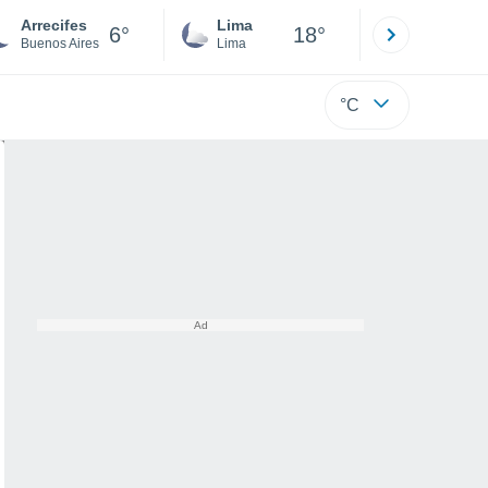
Arrecifes
Lima
Cuzco
6°
18°
Buenos Aires
Lima
Cusco
°C