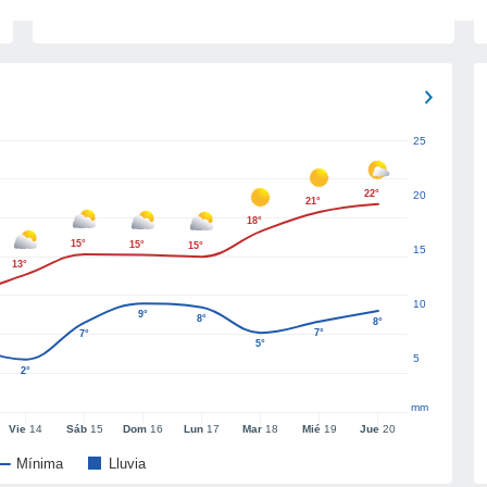
25
22°
20
21°
18°
15°
15°
15°
15
13°
10
9°
8°
8°
7°
7°
5°
5
2°
mm
Vie
14
Sáb
15
Dom
16
Lun
17
Mar
18
Mié
19
Jue
20
Mínima
Lluvia