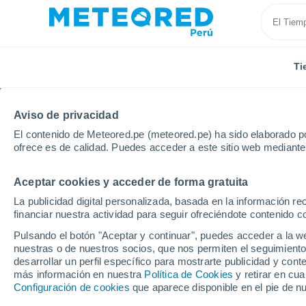
Ti
Aviso de privacidad
El contenido de Meteored.pe (meteored.pe) ha sido elaborado po
ofrece es de calidad. Puedes acceder a este sitio web mediante
Aceptar cookies y acceder de forma gratuita
Inicio
Argentina
Provincia de Buenos Aires
Arre
La publicidad digital personalizada, basada en la información r
financiar nuestra actividad para seguir ofreciéndote contenido c
Tiempo en Arrecifes
Pulsando el botón "Aceptar y continuar", puedes acceder a la w
nuestras o de nuestros socios, que nos permiten el seguimiento
02:33
Sábado
desarrollar un perfil específico para mostrarte publicidad y co
más información en nuestra
Política de Cookies
y retirar en cu
Configuración de cookies
que aparece disponible en el pie de n
Cielo despejado