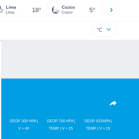
Lima
Cuzco
Puno
18°
5°
Lima
Cusco
Puno
°C
GEOP. 300 HPA |
GEOP. 700 HPA |
GEOP. 925HPA |
V > 40
TEMP. | V > 25
TEMP. | V > 15