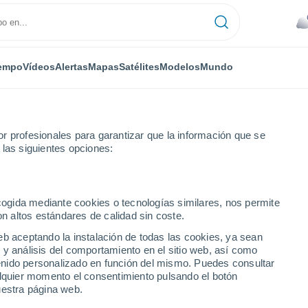
empo
Vídeos
Alertas
Mapas
Satélites
Modelos
Mundo
r profesionales para garantizar que la información que se
 las siguientes opciones:
ecogida mediante cookies o tecnologías similares, nos permite
on altos estándares de calidad sin coste.
numérica
eb aceptando la instalación de todas las cookies, ya sean
 y análisis del comportamiento en el sitio web, así como
ntenido personalizado en función del mismo. Puedes consultar
TEMPERATURA
GEOP. 850 HPA |
GEOP. 500 HPA |
VIENTO 10M |
alquier momento el consentimiento pulsando el botón
2M
TEMP.
PRES. | TEMP.
PRESIÓN
uestra página web.