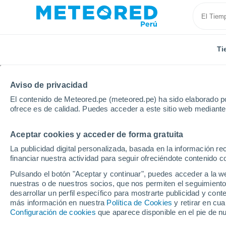
Ti
Aviso de privacidad
El contenido de Meteored.pe (meteored.pe) ha sido elaborado po
ofrece es de calidad. Puedes acceder a este sitio web mediante
Aceptar cookies y acceder de forma gratuita
Inicio
Modelos
Modelos Austria - ECMWF Europa
La publicidad digital personalizada, basada en la información r
financiar nuestra actividad para seguir ofreciéndote contenido c
Modelos de predicción 
Pulsando el botón "Aceptar y continuar", puedes acceder a la w
nuestras o de nuestros socios, que nos permiten el seguimiento
desarrollar un perfil específico para mostrarte publicidad y co
PRES. | V > 10
PRECIPITACIÓN
NIEVE
más información en nuestra
Política de Cookies
y retirar en cu
| NUB. |
ACUMULADA
ACUMULADA
Configuración de cookies
que aparece disponible en el pie de n
PREC. 6H |