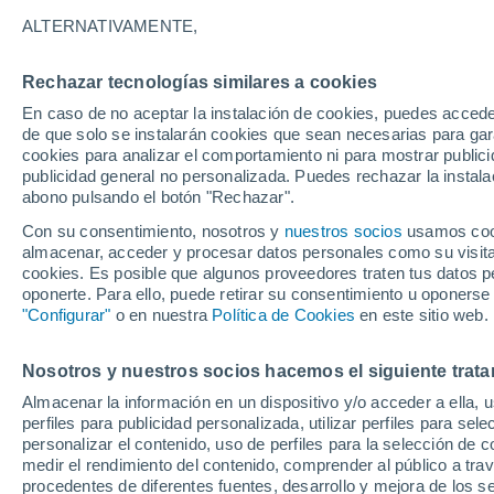
ESPESOR
ALTERNATIVAMENTE,
Austria
Rechazar tecnologías similares a cookies
En caso de no aceptar la instalación de cookies, puedes accede
ECMWF
de que solo se instalarán cookies que sean necesarias para garan
cookies para analizar el comportamiento ni para mostrar publici
GFS
publicidad general no personalizada. Puedes rechazar la instala
abono pulsando el botón "Rechazar".
ECMWF Europa
Con su consentimiento, nosotros y
nuestros socios
usamos cooki
GFS Europa
almacenar, acceder y procesar datos personales como su visita e
cookies. Es posible que algunos proveedores traten tus datos pe
oponerte. Para ello, puede retirar su consentimiento u oponerse
"Configurar"
o en nuestra
Política de Cookies
en este sitio web.
Nosotros y nuestros socios hacemos el siguiente trata
Almacenar la información en un dispositivo y/o acceder a ella, 
perfiles para publicidad personalizada, utilizar perfiles para sele
personalizar el contenido, uso de perfiles para la selección de c
medir el rendimiento del contenido, comprender al público a tra
procedentes de diferentes fuentes, desarrollo y mejora de los se