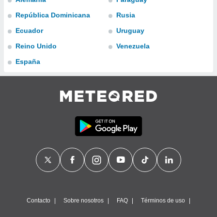
ublicidad y
República Dominicana
Rusia
do en
Ecuador
Uruguay
 mismo.
sultar más
Reino Unido
Venezuela
 en nuestra
 Cookies
y
España
ualquier
ento
 botón
ación de
kies
 disponible
e nuestra
.
IVAMENTE,
as
 a cookies
Contacto
Sobre nosotros
FAQ
Términos de uso
 no aceptar