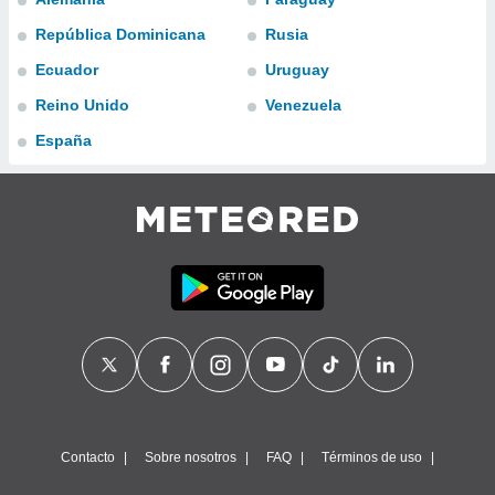
ublicidad y
República Dominicana
Rusia
do en
Ecuador
Uruguay
 mismo.
sultar más
Reino Unido
Venezuela
 en nuestra
 Cookies
y
España
ualquier
ento
 botón
ación de
kies
 disponible
e nuestra
.
IVAMENTE,
as
 a cookies
Contacto
Sobre nosotros
FAQ
Términos de uso
 no aceptar