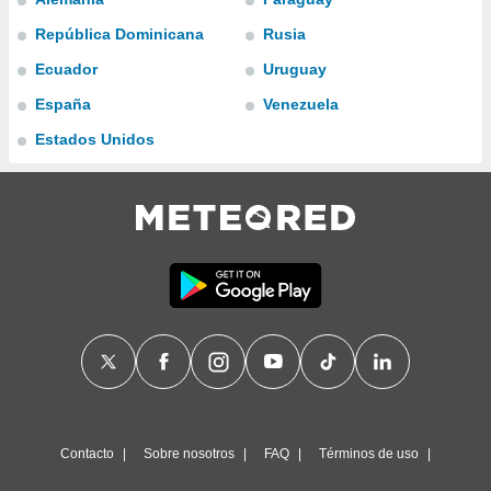
ublicidad y
República Dominicana
Rusia
do en
Ecuador
Uruguay
 mismo.
sultar más
España
Venezuela
 en nuestra
 Cookies
y
Estados Unidos
ualquier
ento
 botón
ación de
kies
 disponible
e nuestra
.
IVAMENTE,
as
 a cookies
Contacto
Sobre nosotros
FAQ
Términos de uso
 no aceptar