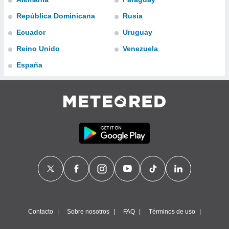
ublicidad y
República Dominicana
Rusia
do en
Ecuador
Uruguay
 mismo.
sultar más
Reino Unido
Venezuela
 en nuestra
 Cookies
y
España
ualquier
ento
 botón
ación de
kies
 disponible
e nuestra
.
IVAMENTE,
as
 a cookies
Contacto
Sobre nosotros
FAQ
Términos de uso
 no aceptar