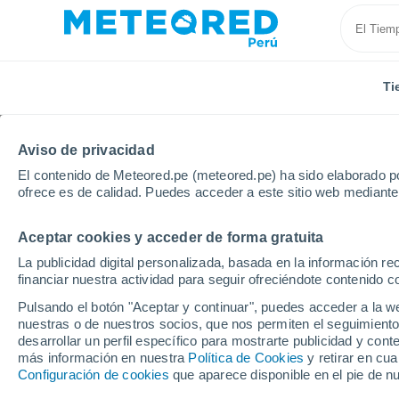
Ti
SOBRE NOSOTROS
PRODUCTOS
EMPRESA
EQU
Aviso de privacidad
El contenido de Meteored.pe (meteored.pe) ha sido elaborado po
Inicio
Sobre nosotros
Medios
ofrece es de calidad. Puedes acceder a este sitio web mediante
Meteored - El Tie
Aceptar cookies y acceder de forma gratuita
La publicidad digital personalizada, basada en la información r
financiar nuestra actividad para seguir ofreciéndote contenido c
Actualmente, las predicciones, noticias 
nuestra experiencia y compromiso con la 
Pulsando el botón "Aceptar y continuar", puedes acceder a la w
de generación de recursos audiovisuale
nuestras o de nuestros socios, que nos permiten el seguimiento
desarrollar un perfil específico para mostrarte publicidad y co
Además, tenemos un equipo de expertos 
más información en nuestra
Política de Cookies
y retirar en cu
Configuración de cookies
que aparece disponible en el pie de n