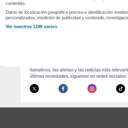
forma totalmente gratuita
, si deseas m
contenido.
Datos de localización geográfica precisa e identificación mediant
personalizados, medición de publicidad y contenido, investigació
Ver nuestros 1199 socios
Mantente Informado
En Meteored somos muy activos en redes sociale
de las predicciones del tiempo, los fenómenos 
llamativos, las alertas y las noticias más relevan
últimas novedades, síguenos en redes sociales: