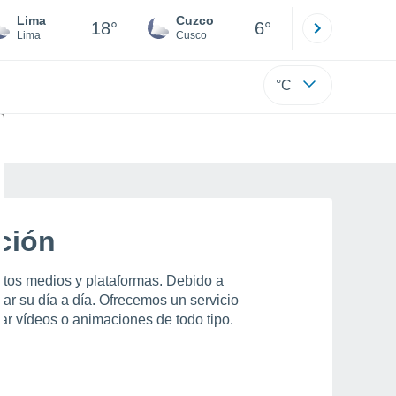
Lima
Cuzco
Puno
18°
6°
Lima
Cusco
Puno
°C
ción
intos medios y plataformas. Debido a
ar su día a día. Ofrecemos un servicio
r vídeos o animaciones de todo tipo.