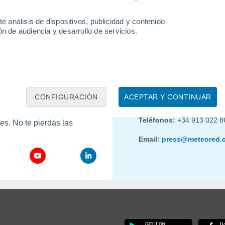
ás información,
contacta con nosotros
.
e análisis de dispositivos, publicidad y contenido
n de audiencia y desarrollo de servicios.
Contacta con nosot
CONFIGURACIÓN
ACEPTAR Y CONTINUAR
s. En ellas, informamos
Asesórate con nuestros ex
meteorológicos más
Teléfonos:
+34 913 022 8
tes. No te pierdas las
Email:
press@meteored.