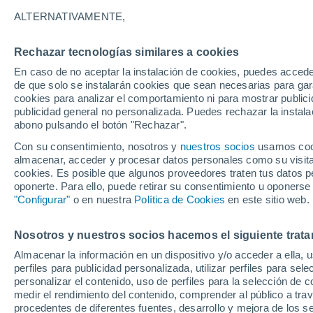
Vídeos y animaciones para tel
ALTERNATIVAMENTE,
Creamos
vídeos, animaciones, así com
Rechazar tecnologías similares a cookies
televisiones y medios digitales: mapas d
Algunos medios ya hacen uso de nuestro
En caso de no aceptar la instalación de cookies, puedes accede
de que solo se instalarán cookies que sean necesarias para garan
cookies para analizar el comportamiento ni para mostrar publici
publicidad general no personalizada. Puedes rechazar la instala
abono pulsando el botón "Rechazar".
Con su consentimiento, nosotros y
nuestros socios
usamos cooki
almacenar, acceder y procesar datos personales como su visita e
cookies. Es posible que algunos proveedores traten tus datos pe
oponerte. Para ello, puede retirar su consentimiento u oponerse
La Sexta
"Configurar"
o en nuestra
Política de Cookies
en este sitio web.
Espacio informativo Aruseros
Nosotros y nuestros socios hacemos el siguiente trata
Meteored está en constante I+D, esto no
Almacenar la información en un dispositivo y/o acceder a ella, 
De esta fiabilidad en las predicciones y
perfiles para publicidad personalizada, utilizar perfiles para sele
variables meteorológicas
, adaptadas a
personalizar el contenido, uso de perfiles para la selección de c
(European Centre for Medium-Range Weat
medir el rendimiento del contenido, comprender al público a tra
con el
modelo GFS
(Global Forecast Sy
procedentes de diferentes fuentes, desarrollo y mejora de los se