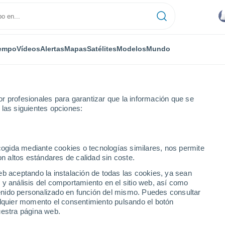
empo
Vídeos
Alertas
Mapas
Satélites
Modelos
Mundo
IPO
MEDIOS
TRABAJA
r profesionales para garantizar que la información que se
 las siguientes opciones:
mpo para medios de comunica
ecogida mediante cookies o tecnologías similares, nos permite
on altos estándares de calidad sin coste.
y modelos de Meteored, llegan a todo el mundo a través de dist
calidad, millones de personas confían en nosotros para planific
eb aceptando la instalación de todas las cookies, ya sean
s para medios de comunicación, entre los que podemos encontra
 y análisis del comportamiento en el sitio web, así como
ntenido personalizado en función del mismo. Puedes consultar
en meteorología dispuesto a asesorarte.
alquier momento el consentimiento pulsando el botón
uestra página web.