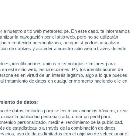
evisiones y medios digitales
o cualquier tipo de imagen o mapa, para trasladar las pred
e isobaras, geopotencial y temperatura a 500 hPa o 850 hPa, prec
s recursos.
r a nuestro sitio web meteored.pe. En este caso, te informamos
tizar la navegación por el sitio web, pero no se utilizarán
dad o contenido personalizado, aunque sí podrás visualizar
ción de cookies y acceder a nuestro sitio web a través de este
es, identificadores únicos o tecnologías similares para
n este sitio web, las direcciones IP y los identificadores de
rsonales en virtud de un interés legítimo, algo a lo que puedes
 al tratamiento de datos en cualquier momento haciendo clic en
7 Televisión Región de Murcia
À Pun
Espacio informativo del tiempo
Espaci
miento de datos:
s permite desarrollar y ofrecer los mapas más punteros basado
uso de datos limitados para seleccionar anuncios básicos, crear
 la creatividad de nuestros profesionales, generamos
animacion
ccionar la publicidad personalizada, crear un perfil para
 la imagen corporativa y el grafismo del medio. Trabajamos con
ontenido personalizado, medir el rendimiento de la publicidad,
her Forecasts) considerado el mejor a nivel mundial por la Or
vés de estadísticas o a través de la combinación de datos
stem) de la NOAA (National Oceanic and Atmospheric Administr
rvicios, uso de datos limitados con el objetivo de seleccionar el