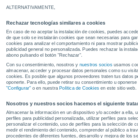
ALTERNATIVAMENTE,
31°
Rechazar tecnologías similares a cookies
24°
En caso de no aceptar la instalación de cookies, puedes accede
Gaspar
Hernández
de que solo se instalarán cookies que sean necesarias para garan
cookies para analizar el comportamiento ni para mostrar publici
publicidad general no personalizada. Puedes rechazar la instala
abono pulsando el botón "Rechazar".
Con su consentimiento, nosotros y
nuestros socios
usamos cooki
almacenar, acceder y procesar datos personales como su visita e
cookies. Es posible que algunos proveedores traten tus datos pe
oponerte. Para ello, puede retirar su consentimiento u oponerse
"Configurar"
o en nuestra
Política de Cookies
en este sitio web.
Nosotros y nuestros socios hacemos el siguiente trata
Almacenar la información en un dispositivo y/o acceder a ella, 
33°
perfiles para publicidad personalizada, utilizar perfiles para sele
22°
personalizar el contenido, uso de perfiles para la selección de c
Moca
medir el rendimiento del contenido, comprender al público a tra
procedentes de diferentes fuentes, desarrollo y mejora de los se