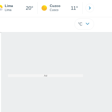
Lima
Cuzco
Puno
20°
11°
Lima
Cusco
Puno
°C