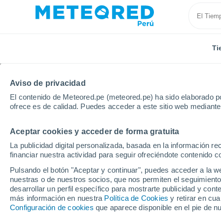
Ti
Aviso de privacidad
El contenido de Meteored.pe (meteored.pe) ha sido elaborado po
ofrece es de calidad. Puedes acceder a este sitio web mediante
Aceptar cookies y acceder de forma gratuita
Inicio
República Dominicana
Espaillat
La publicidad digital personalizada, basada en la información r
financiar nuestra actividad para seguir ofreciéndote contenido c
Tiempo en Espaillat
Pulsando el botón "Aceptar y continuar", puedes acceder a la w
nuestras o de nuestros socios, que nos permiten el seguimiento
desarrollar un perfil específico para mostrarte publicidad y co
Hoy, 9 agosto
Todo el día
Símbolo
más información en nuestra
Política de Cookies
y retirar en cu
Configuración de cookies
que aparece disponible en el pie de n