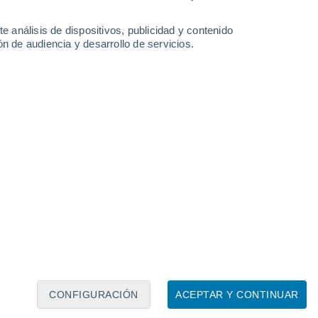
e análisis de dispositivos, publicidad y contenido
n de audiencia y desarrollo de servicios.
Leaflet
|
©
OpenStreetMap
|
ECMWF
by © Meteored
CONFIGURACIÓN
ACEPTAR Y CONTINUAR