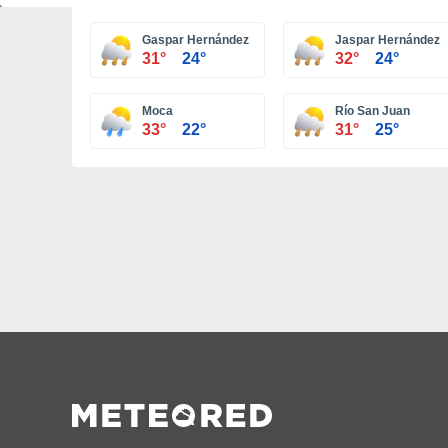
Gaspar Hernández
Jaspar Hernández
31°
24°
32°
24°
Moca
Río San Juan
33°
22°
31°
25°