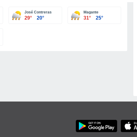
José Contreras
Magante
29°
20°
31°
25°