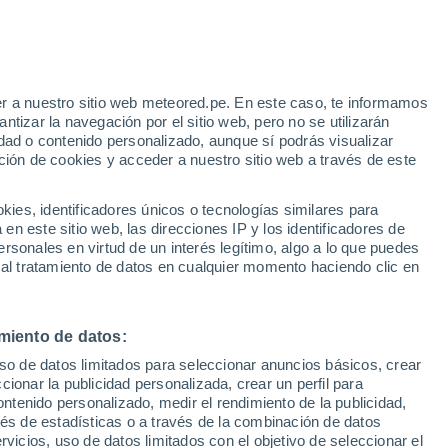
31°
25°
Río San
r a nuestro sitio web meteored.pe. En este caso, te informamos
Juan
tizar la navegación por el sitio web, pero no se utilizarán
dad o contenido personalizado, aunque sí podrás visualizar
ción de cookies y acceder a nuestro sitio web a través de este
es, identificadores únicos o tecnologías similares para
n este sitio web, las direcciones IP y los identificadores de
rsonales en virtud de un interés legítimo, algo a lo que puedes
 al tratamiento de datos en cualquier momento haciendo clic en
miento de datos:
uso de datos limitados para seleccionar anuncios básicos, crear
ccionar la publicidad personalizada, crear un perfil para
ontenido personalizado, medir el rendimiento de la publicidad,
vés de estadísticas o a través de la combinación de datos
rvicios, uso de datos limitados con el objetivo de seleccionar el