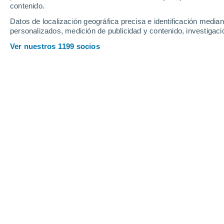
contenido.
23
-
39
km/h
26
-
43
km/h
22
21
-
35
km/h
Datos de localización geográfica precisa e identificación mediant
personalizados, medición de publicidad y contenido, investigació
Tiempo en Río San Juan hoy
, 7 de a
Ver nuestros 1199 socios
Nubes y claros
30°
11:00
Sensación T.
34°
Nubes y claros
30°
12:00
Sensación T.
34°
Nubes y claros
30°
13:00
Sensación T.
35°
Nubes y claros
30°
14:00
Sensación T.
35°
Nubes y claros
30°
15:00
Sensación T.
34°