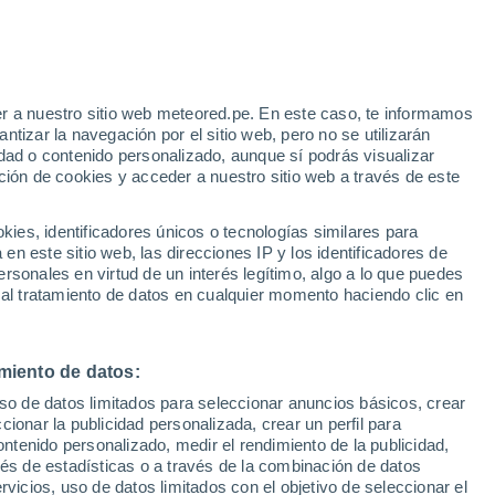
 Alto!
r a nuestro sitio web meteored.pe. En este caso, te informamos
tizar la navegación por el sitio web, pero no se utilizarán
dad o contenido personalizado, aunque sí podrás visualizar
ción de cookies y acceder a nuestro sitio web a través de este
odelos
es, identificadores únicos o tecnologías similares para
n este sitio web, las direcciones IP y los identificadores de
rsonales en virtud de un interés legítimo, algo a lo que puedes
 al tratamiento de datos en cualquier momento haciendo clic en
Lunes
Martes
Miércoles
Jueves
10 Ago
11 Ago
12 Ago
13 Ago
miento de datos:
uso de datos limitados para seleccionar anuncios básicos, crear
90%
90%
90%
80%
ccionar la publicidad personalizada, crear un perfil para
2.4 mm
3.5 mm
3.8 mm
2 mm
ontenido personalizado, medir el rendimiento de la publicidad,
31°
/
25°
31°
/
25°
31°
/
24°
31°
/
25°
vés de estadísticas o a través de la combinación de datos
rvicios, uso de datos limitados con el objetivo de seleccionar el