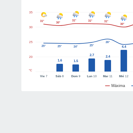
35
31°
31°
31°
31°
30°
30°
30
25
26°
25°
25°
25°
4.4
24°
2.7
2.4
20
1.6
1.5
°C
Vie
7
Sáb
8
Dom
9
Lun
10
Mar
11
Mié
12
Máxima