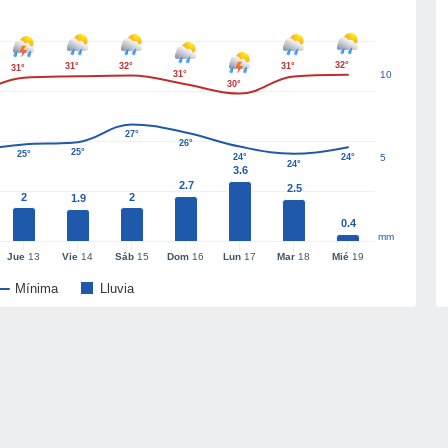
32°
31°
32°
31°
31°
31°
10
30°
27°
26°
25°
25°
24°
24°
5
24°
3.6
2.7
2.5
2
2
1.9
0.4
mm
Jue
13
Vie
14
Sáb
15
Dom
16
Lun
17
Mar
18
Mié
19
Mínima
Lluvia