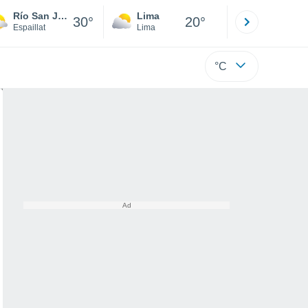
Río San Juan
Lima
Cuzco
30°
20°
Espaillat
Lima
Cusco
°C