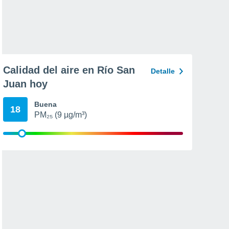
Calidad del aire en Río San
Detalle
Juan hoy
Buena
18
PM₂₅ (9 µg/m³)