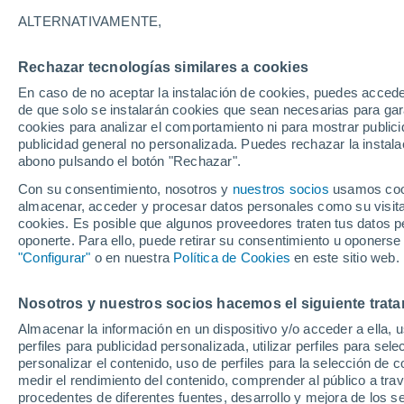
30°
ALTERNATIVAMENTE,
Rechazar tecnologías similares a cookies
UV
8 ¡Muy
En caso de no aceptar la instalación de cookies, puedes accede
Sensación de 34°
FPS
25-50
de que solo se instalarán cookies que sean necesarias para garan
cookies para analizar el comportamiento ni para mostrar publici
publicidad general no personalizada. Puedes rechazar la instala
abono pulsando el botón "Rechazar".
Tiempo 1 - 7 días
Mapa de nubosidad
Satélites
M
Con su consentimiento, nosotros y
nuestros socios
usamos cooki
almacenar, acceder y procesar datos personales como su visita e
cookies. Es posible que algunos proveedores traten tus datos pe
oponerte. Para ello, puede retirar su consentimiento u oponerse
Mañana
Domingo
Hoy
"Configurar"
o en nuestra
Política de Cookies
en este sitio web.
8 Ago
9 Ago
7 Ago
Nosotros y nuestros socios hacemos el siguiente trata
Almacenar la información en un dispositivo y/o acceder a ella, 
70%
70%
perfiles para publicidad personalizada, utilizar perfiles para sele
1.1 mm
2 mm
personalizar el contenido, uso de perfiles para la selección de c
30°
/
24°
31°
/
24°
31°
/
24°
medir el rendimiento del contenido, comprender al público a tra
procedentes de diferentes fuentes, desarrollo y mejora de los se