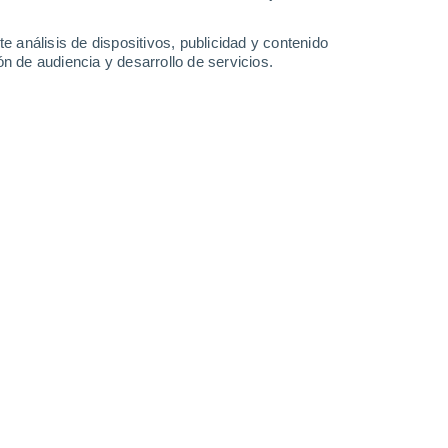
-
36
km/h
20
-
34
km/h
18
-
33
km/h
20
-
39
km/h
e análisis de dispositivos, publicidad y contenido
n de audiencia y desarrollo de servicios.
gosto
Este
8 ¡Muy Alto!
16
-
27 km/h
FPS:
25-50
Este
10 ¡Muy Alto!
17
-
29 km/h
FPS:
25-50
Este
10 ¡Muy Alto!
19
-
32 km/h
FPS:
25-50
Este
9 ¡Muy Alto!
20
-
33 km/h
FPS:
25-50
Este
6 Alto
21
-
35 km/h
FPS:
15-25