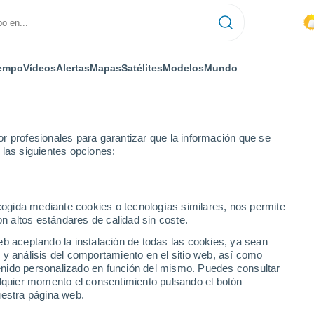
empo
Vídeos
Alertas
Mapas
Satélites
Modelos
Mundo
r profesionales para garantizar que la información que se
 las siguientes opciones:
Juan
ecogida mediante cookies o tecnologías similares, nos permite
on altos estándares de calidad sin coste.
n (República Dominicana)
eb aceptando la instalación de todas las cookies, ya sean
 y análisis del comportamiento en el sitio web, así como
...
ntenido personalizado en función del mismo. Puedes consultar
alquier momento el consentimiento pulsando el botón
Por horas
uestra página web.
Calor Húmedo Sofocante en las
próximas horas