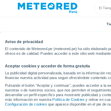
Ti
Aviso de privacidad
El contenido de Meteored.pe (meteored.pe) ha sido elaborado po
ofrece es de calidad. Puedes acceder a este sitio web mediante
Aceptar cookies y acceder de forma gratuita
Inicio
República Dominicana
Espaillat
Río San 
La publicidad digital personalizada, basada en la información r
financiar nuestra actividad para seguir ofreciéndote contenido c
Tiempo en Río San Jua
Pulsando el botón "Aceptar y continuar", puedes acceder a la w
nuestras o de nuestros socios, que nos permiten el seguimiento
11:28
Viernes
desarrollar un perfil específico para mostrarte publicidad y co
más información en nuestra
Política de Cookies
y retirar en cu
Configuración de cookies
que aparece disponible en el pie de n
Nubes y claros