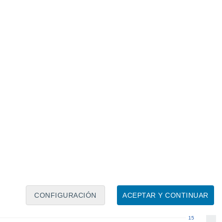
Calendario lunar
Lun
Mar
Mié
Jue
Vie
Sáb
Dom
7
8
9
10
11
12
13
14
15
16
17
18
19
20
CONFIGURACIÓN
ACEPTAR Y CONTINUAR
15