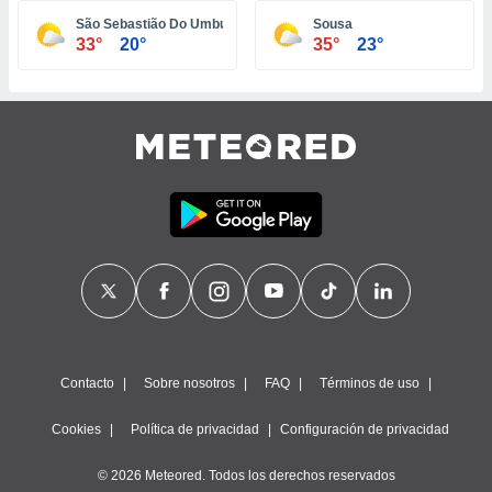
ste abono
São Sebastião Do Umbuzeiro
Sousa
 botón
33°
20°
35°
23°
.
nto,
cios
kies,
ores únicos
as similares
nar,
rocesar
onales como
 este sitio
recciones IP
ficadores de
 posible
s
Contacto
Sobre nosotros
FAQ
Términos de uso
 traten tus
nales en
Cookies
Política de privacidad
Configuración de privacidad
 interés
go a lo que
© 2026 Meteored. Todos los derechos reservados
nerte. Para