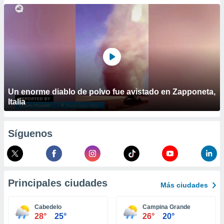
ublicidad y
do en
 mismo.
sultar más
 en nuestra
 Cookies
y
ualquier
ento
Un enorme diablo de polvo fue avistado en Zapponeta,
 botón
Italia
ación de
kies
 disponible
Síguenos
e nuestra
.
IVAMENTE,
Principales ciudades
Más ciudades
as
 a cookies
Cabedelo
Campina Grande
28°
25°
26°
20°
 no aceptar