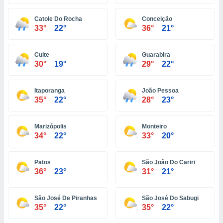
ón de
uedes
Catole Do Rocha
Conceição
uestro sitio
33°
22°
36°
21°
ed.pe. En
te
 de que
Cuite
Guarabira
talarán
30°
19°
29°
22°
e sean
para
a
Itaporanga
João Pessoa
por el sitio
35°
22°
28°
23°
o se
cookies para
Marizópolis
Monteiro
nto ni para
34°
22°
33°
20°
licidad o
Patos
São João Do Cariri
ado, aunque
36°
23°
31°
21°
sualizar
general no
ada. Puedes
São José De Piranhas
São José Do Sabugi
 instalación
35°
22°
35°
22°
y acceder a
io web a