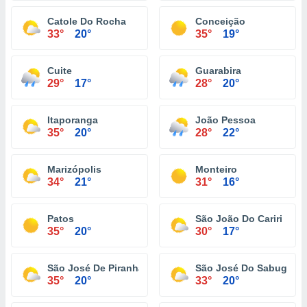
Catole Do Rocha
Conceição
33°
20°
35°
19°
Cuite
Guarabira
29°
17°
28°
20°
Itaporanga
João Pessoa
35°
20°
28°
22°
Marizópolis
Monteiro
34°
21°
31°
16°
Patos
São João Do Cariri
35°
20°
30°
17°
São José De Piranhas
São José Do Sabugi
35°
20°
33°
20°