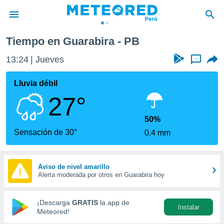
Tiempo en Guarabira - PB
privacidad
13:24
Jueves
...
o de
e
e) ha sido
Lluvia débil
or
27°
es para
ue la
 que se
50%
e calidad.
Sensación de 30°
0.4 mm
eder a este
ediante las
opciones:
Aviso de nivel amarillo
Alerta moderada por otros en Guarabira hoy
ookies y
e forma
¡Descarga
GRATIS
la app de
Instalar
d digital
Meteored!
ada, basada