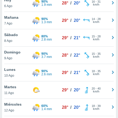
90%
ublicidad y
16
-
31
28°
/
20°
1.9 mm
km/h
6 Ago
do en
 mismo.
Mañana
90%
14
-
28
29°
/
20°
sultar más
1.3 mm
km/h
7 Ago
 en nuestra
 Cookies
y
Sábado
80%
15
-
28
ualquier
29°
/
21°
2.8 mm
km/h
8 Ago
ento
 botón
Domingo
90%
15
-
35
28°
/
22°
ación de
3.7 mm
km/h
9 Ago
kies
 disponible
Lunes
90%
18
-
35
e nuestra
29°
/
21°
2.6 mm
km/h
10 Ago
.
Martes
IVAMENTE,
20
-
40
29°
/
20°
km/h
11 Ago
as
Miércoles
60%
18
-
39
28°
/
20°
 a cookies
1.4 mm
km/h
12 Ago
 no aceptar