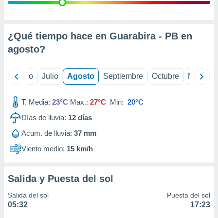
ados con el
 seleccionar
o.
calización
¿Qué tiempo hace en Guarabira - PB en
precisa e
agosto
?
ión mediante
, publicidad
yo
Junio
Julio
Agosto
Septiembre
Octubre
Noviemb
dos,
 publicidad
T. Media:
23°C
Max.:
27°C
Min:
20°C
,
Días de lluvia:
12
días
ón de
 desarrollo
Acum. de lluvia:
37 mm
s.
Viento medio:
15 km/h
tros 1199
ios
Salida y Puesta del sol
Salida del sol
Puesta del sol
05:32
17:23