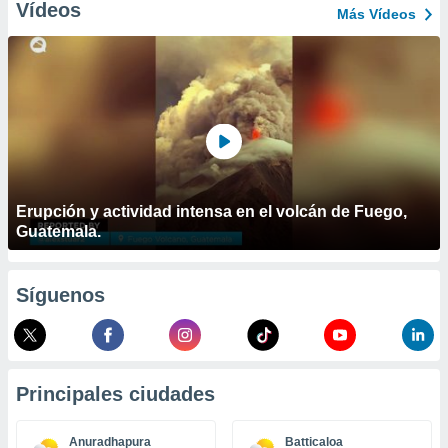
ublicidad y
Vídeos
Más Vídeos
do en
 mismo.
sultar más
 en nuestra
 Cookies
y
ualquier
ento
 botón
Erupción y actividad intensa en el volcán de Fuego,
ación de
Guatemala.
kies
 disponible
e nuestra
.
Síguenos
IVAMENTE,
as
Principales ciudades
 a cookies
 no aceptar
Anuradhapura
Batticaloa