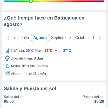
ados con el
 seleccionar
o.
calización
¿Qué tiempo hace en Batticaloa en
precisa e
agosto
?
ión mediante
, publicidad
yo
Junio
Julio
Agosto
Septiembre
Octubre
Noviemb
dos,
 publicidad
T. Media:
29°C
Max.:
31°C
Min:
27°C
,
Días de lluvia:
8
días
ón de
 desarrollo
Acum. de lluvia:
33 mm
s.
Viento medio:
11 km/h
tros 1199
ios
Salida y Puesta del sol
Salida del sol
Puesta del sol
05:56
18:20