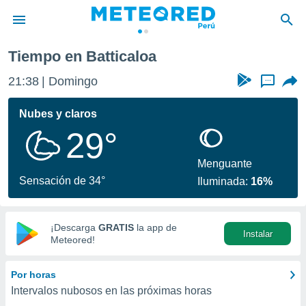
Tiempo en Batticaloa
privacidad
21:38
Domingo
...
o de
e
e) ha sido
Nubes y claros
or
29°
es para
ue la
 que se
Menguante
e calidad.
Sensación de 34°
Iluminada:
16%
eder a este
ediante las
opciones:
¡Descarga
GRATIS
la app de
Instalar
ookies y
Meteored!
e forma
Por horas
d digital
Intervalos nubosos en las próximas horas
ada, basada