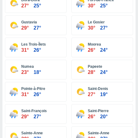
Bora-Bora
Fort-de-France
ón de
27°
25°
30°
25°
uedes
uestro sitio
ed.pe. En
Gustavia
Le Gosier
te
29°
27°
30°
27°
 de que
talarán
e sean
Les Trois-Îlets
Moorea
para
31°
26°
26°
24°
a
por el sitio
o se
Numea
Papeete
cookies para
23°
18°
28°
24°
nto ni para
Pointe-à-Pitre
Saint-Denis
licidad o
31°
26°
27°
19°
ado, aunque
sualizar
Saint-François
Saint-Pierre
general no
29°
27°
26°
20°
ada. Puedes
 instalación
y acceder a
Sainte-Anne
Sainte-Anne
io web a