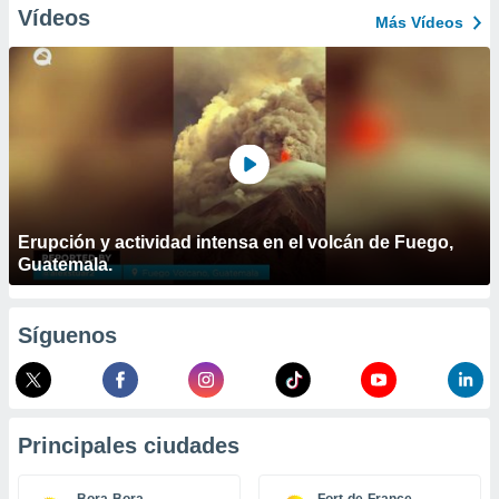
ublicidad y
Vídeos
Más Vídeos
do en
 mismo.
sultar más
 en nuestra
 Cookies
y
ualquier
ento
 botón
ación de
Erupción y actividad intensa en el volcán de Fuego,
kies
Guatemala.
 disponible
e nuestra
.
Síguenos
IVAMENTE,
as
Principales ciudades
 a cookies
 no aceptar