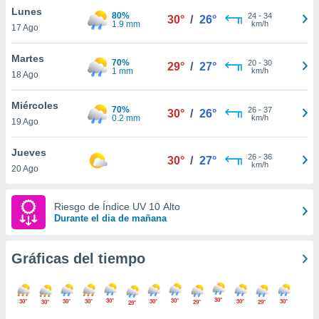
ste abono
Lunes
80%
24
-
34
30°
/
26°
 botón
1.9 mm
km/h
17 Ago
.
Martes
70%
20
-
30
29°
/
27°
1 mm
km/h
nto,
18 Ago
cios
Miércoles
70%
26
-
37
30°
/
26°
kies,
0.2 mm
km/h
19 Ago
ores únicos
as similares
Jueves
nar,
26
-
36
30°
/
27°
km/h
rocesar
20 Ago
onales como
 este sitio
Riesgo de Índice UV 10 Alto
recciones IP
Durante el dia de mañana
ficadores de
 posible
s
Gráficas del tiempo
 traten tus
nales en
 interés
30°
go a lo que
30°
30°
30°
30°
30°
30°
30°
30°
30°
29°
29°
29°
nerte. Para