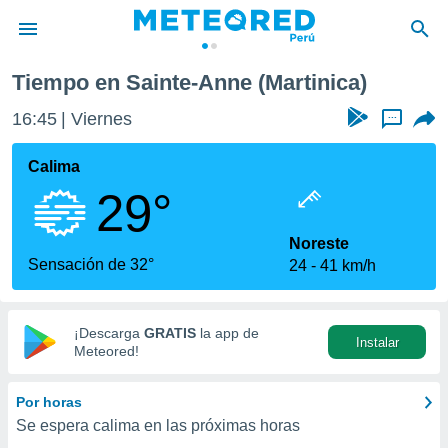
nte-Anne
Tiempo en Sainte-Anne (Martinica)
privacidad
16:45
Viernes
...
o de
e
e) ha sido
Calima
or
29°
es para
ue la
 que se
Noreste
e calidad.
Sensación de 32°
24
41 km/h
eder a este
ediante las
opciones:
¡Descarga
GRATIS
la app de
Instalar
ookies y
Meteored!
e forma
Por horas
d digital
Se espera calima en las próximas horas
ada, basada