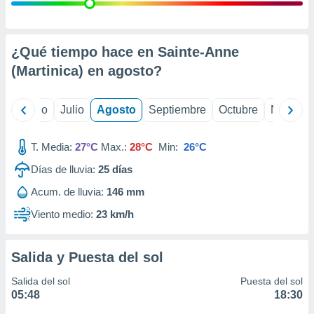
ados con el
 seleccionar
o.
calización
¿Qué tiempo hace en Sainte-Anne
precisa e
(Martinica) en
agosto
?
ión mediante
, publicidad
yo
Junio
Julio
Agosto
Septiembre
Octubre
Noviemb
dos,
 publicidad
T. Media:
27°C
Max.:
28°C
Min:
26°C
,
Días de lluvia:
25
días
ón de
 desarrollo
Acum. de lluvia:
146 mm
s.
Viento medio:
23 km/h
tros 1199
ios
Salida y Puesta del sol
Salida del sol
Puesta del sol
05:48
18:30