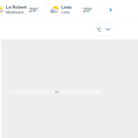
Le Robert
Lima
Cuzco
29°
20°
Martinique
Lima
Cusco
°C