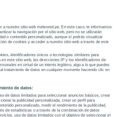
r a nuestro sitio web meteored.pe. En este caso, te informamos
/h
tizar la navegación por el sitio web, pero no se utilizarán
dad o contenido personalizado, aunque sí podrás visualizar
ción de cookies y acceder a nuestro sitio web a través de este
odelos
es, identificadores únicos o tecnologías similares para
n este sitio web, las direcciones IP y los identificadores de
rsonales en virtud de un interés legítimo, algo a lo que puedes
 al tratamiento de datos en cualquier momento haciendo clic en
Lunes
Martes
Miércoles
Jueves
10 Ago
11 Ago
12 Ago
13 Ago
miento de datos:
uso de datos limitados para seleccionar anuncios básicos, crear
80%
90%
90%
90%
ccionar la publicidad personalizada, crear un perfil para
3.7 mm
1.9 mm
6.6 mm
4.7 mm
ontenido personalizado, medir el rendimiento de la publicidad,
30°
/
25°
30°
/
25°
29°
/
25°
30°
/
26°
vés de estadísticas o a través de la combinación de datos
rvicios, uso de datos limitados con el objetivo de seleccionar el