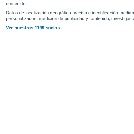
contenido.
20
-
40
km/h
19
-
36
km/h
14
22
-
42
km/h
Datos de localización geográfica precisa e identificación mediant
personalizados, medición de publicidad y contenido, investigació
Tiempo en Le Robert hoy
, 7 de agost
Ver nuestros 1199 socios
Nubes y claros
29°
11:00
Sensación T.
32°
Nubes y claros
29°
12:00
Sensación T.
32°
Nubes y claros
29°
13:00
Sensación T.
32°
Nubes y claros
29°
14:00
Sensación T.
32°
Nubes y claros
29°
15:00
Sensación T.
32°