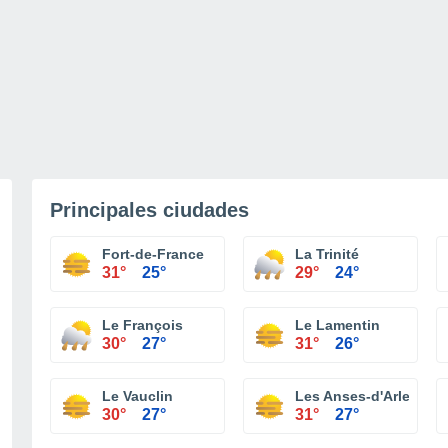
Principales ciudades
Fort-de-France
La Trinité
31°
25°
29°
24°
Le François
Le Lamentin
30°
27°
31°
26°
Le Vauclin
Les Anses-d'Arlet
30°
27°
31°
27°