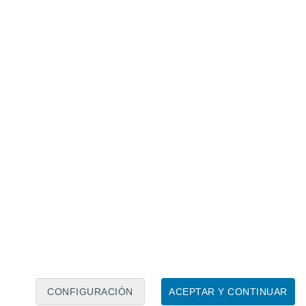
Calendario lunar
Lun
Mar
Mié
Jue
Vie
Sáb
Dom
7
8
9
10
11
12
13
14
15
16
17
18
19
20
CONFIGURACIÓN
ACEPTAR Y CONTINUAR
30