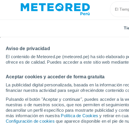
Ti
Aviso de privacidad
El contenido de Meteored.pe (meteored.pe) ha sido elaborado po
ofrece es de calidad. Puedes acceder a este sitio web mediante
Aceptar cookies y acceder de forma gratuita
Inicio
Francia
Ultramar
Departamento de Martin
La publicidad digital personalizada, basada en la información r
financiar nuestra actividad para seguir ofreciéndote contenido c
Tiempo en Le Robert
Pulsando el botón "Aceptar y continuar", puedes acceder a la w
nuestras o de nuestros socios, que nos permiten el seguimiento
11:18
Viernes
desarrollar un perfil específico para mostrarte publicidad y co
más información en nuestra
Política de Cookies
y retirar en cu
Configuración de cookies
que aparece disponible en el pie de n
Nubes y claros