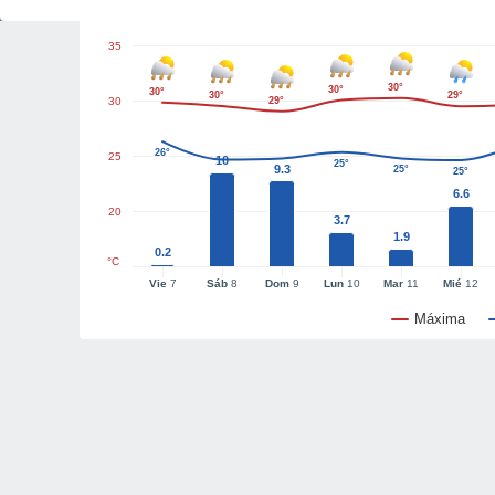
35
30°
30°
30°
30°
29°
30
29°
26°
25
10
25°
9.3
25°
25°
6.6
20
3.7
1.9
0.2
°C
Vie
7
Sáb
8
Dom
9
Lun
10
Mar
11
Mié
12
Máxima