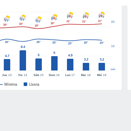
31°
31°
31°
20
30°
30°
30°
29°
26°
26°
25°
26°
25°
25°
10
8.4
6
5
4.9
4.7
3.2
3.2
mm
Jue
13
Vie
14
Sáb
15
Dom
16
Lun
17
Mar
18
Mié
19
Mínima
Lluvia