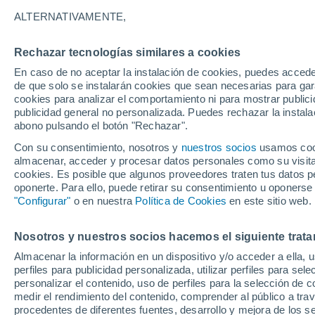
29°
ALTERNATIVAMENTE,
Rechazar tecnologías similares a cookies
Este
En caso de no aceptar la instalación de cookies, puedes accede
Sensación de 32°
22
-
42 km
de que solo se instalarán cookies que sean necesarias para garan
cookies para analizar el comportamiento ni para mostrar publici
publicidad general no personalizada. Puedes rechazar la instala
abono pulsando el botón "Rechazar".
Tiempo 1 - 7 días
Mapa de nubosidad
Satélites
M
Con su consentimiento, nosotros y
nuestros socios
usamos cooki
almacenar, acceder y procesar datos personales como su visita e
cookies. Es posible que algunos proveedores traten tus datos pe
oponerte. Para ello, puede retirar su consentimiento u oponerse
Mañana
Domingo
Hoy
"Configurar"
o en nuestra
Política de Cookies
en este sitio web.
8 Ago
9 Ago
7 Ago
Nosotros y nuestros socios hacemos el siguiente trata
Almacenar la información en un dispositivo y/o acceder a ella, 
90%
80%
50%
perfiles para publicidad personalizada, utilizar perfiles para sele
10 mm
9.3 mm
0.2 mm
personalizar el contenido, uso de perfiles para la selección de c
30°
/
25°
29°
/
25°
30°
/
26°
medir el rendimiento del contenido, comprender al público a tra
procedentes de diferentes fuentes, desarrollo y mejora de los se