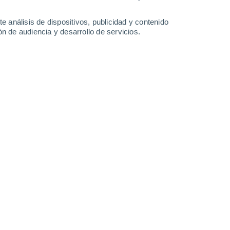
-
29
km/h
14
-
29
km/h
18
-
39
km/h
23
-
46
km/h
e análisis de dispositivos, publicidad y contenido
n de audiencia y desarrollo de servicios.
o
Este
8 ¡Muy Alto!
22
-
42 km/h
FPS:
25-50
Este
10 ¡Muy Alto!
22
-
42 km/h
FPS:
25-50
Este
9 ¡Muy Alto!
21
-
41 km/h
FPS:
25-50
Este
7 Alto
20
-
40 km/h
FPS:
15-25
Este
5 Medio
20
-
39 km/h
FPS:
6-10