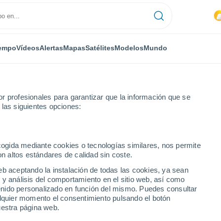
empo
Vídeos
Alertas
Mapas
Satélites
Modelos
Mundo
r profesionales para garantizar que la información que se
 las siguientes opciones:
ica
Le Robert
ecogida mediante cookies o tecnologías similares, nos permite
on altos estándares de calidad sin coste.
eb aceptando la instalación de todas las cookies, ya sean
 y análisis del comportamiento en el sitio web, así como
...
ntenido personalizado en función del mismo. Puedes consultar
alquier momento el consentimiento pulsando el botón
Por horas
uestra página web.
Cielos nubosos en las próximas
horas