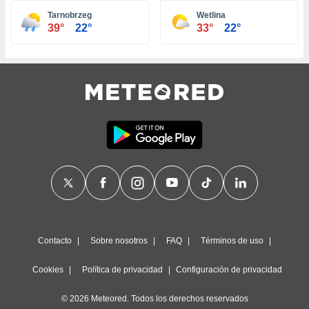
ste abono
Tarnobrzeg
Wetlina
 botón
39°
22°
33°
22°
.
nto,
cios
kies,
ores únicos
as similares
nar,
rocesar
onales como
 este sitio
recciones IP
ficadores de
 posible
s
Contacto
Sobre nosotros
FAQ
Términos de uso
 traten tus
nales en
Cookies
Política de privacidad
Configuración de privacidad
 interés
go a lo que
© 2026 Meteored. Todos los derechos reservados
nerte. Para