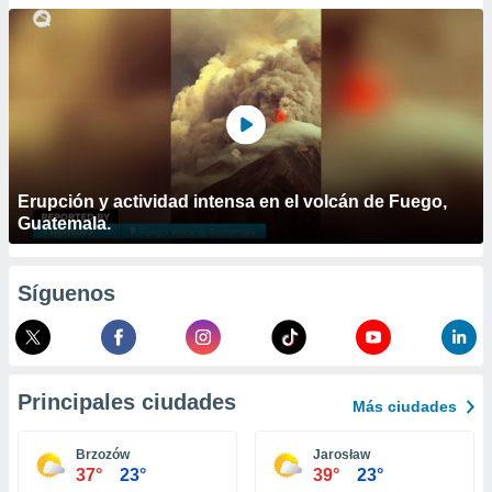
ublicidad y
do en
 mismo.
sultar más
 en nuestra
 Cookies
y
ualquier
ento
Erupción y actividad intensa en el volcán de Fuego,
 botón
Guatemala.
ación de
kies
 disponible
Síguenos
e nuestra
.
IVAMENTE,
Principales ciudades
Más ciudades
as
 a cookies
Brzozów
Jarosław
37°
23°
39°
23°
 no aceptar