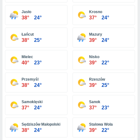
ón de
uedes
Jasło
Krosno
uestro sitio
38°
24°
37°
24°
ed.pe. En
te
 de que
Łańcut
Mazury
talarán
38°
25°
39°
24°
e sean
para
a
Mielec
Nisko
por el sitio
40°
23°
39°
22°
o se
cookies para
Przemyśl
Rzeszów
nto ni para
38°
24°
39°
25°
licidad o
Samoklęski
Sanok
ado, aunque
37°
24°
37°
23°
sualizar
general no
ada. Puedes
Sędziszów Małopolski
Stalowa Wola
 instalación
38°
24°
39°
22°
y acceder a
io web a