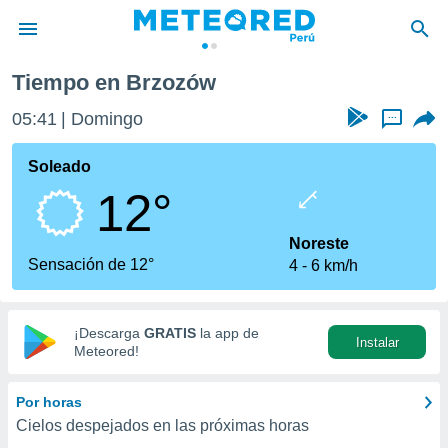
Tiempo en Brzozów
privacidad
05:41
Domingo
...
o de
e
e) ha sido
Soleado
or
12°
es para
ue la
 que se
Noreste
e calidad.
Sensación de 12°
4
6 km/h
eder a este
ediante las
opciones:
¡Descarga
GRATIS
la app de
Instalar
ookies y
Meteored!
e forma
Por horas
d digital
Cielos despejados en las próximas horas
ada, basada