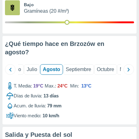
ados con el
Bajo
 seleccionar
Gramíneas (20 #/m³)
o.
calización
precisa e
ión mediante
¿Qué tiempo hace en Brzozów en
, publicidad
agosto
?
dos,
 publicidad
,
yo
Junio
Julio
Agosto
Septiembre
Octubre
Noviemb
ón de
 desarrollo
T. Media:
19°C
Max.:
24°C
Min:
13°C
s.
Días de lluvia:
13
días
tros 1199
ios
Acum. de lluvia:
79 mm
Viento medio:
10 km/h
Salida y Puesta del sol