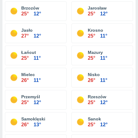
Brzozów
Jarosław
25°
12°
25°
12°
Jasło
Krosno
27°
12°
25°
11°
Łańcut
Mazury
25°
11°
25°
11°
Mielec
Nisko
26°
11°
26°
11°
Przemyśl
Rzeszów
25°
12°
25°
12°
Samoklęski
Sanok
26°
13°
25°
12°