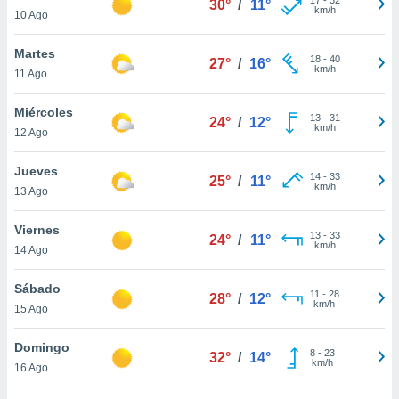
30°
/
11°
ublicidad y
km/h
10 Ago
do en
Martes
 mismo.
18
-
40
27°
/
16°
km/h
sultar más
11 Ago
 en nuestra
 Cookies
y
Miércoles
13
-
31
24°
/
12°
ualquier
km/h
12 Ago
ento
Jueves
 botón
14
-
33
25°
/
11°
km/h
13 Ago
ación de
kies
 disponible
Viernes
13
-
33
24°
/
11°
e nuestra
km/h
14 Ago
.
Sábado
IVAMENTE,
11
-
28
28°
/
12°
km/h
15 Ago
as
Domingo
8
-
23
32°
/
14°
 a cookies
km/h
16 Ago
 no aceptar