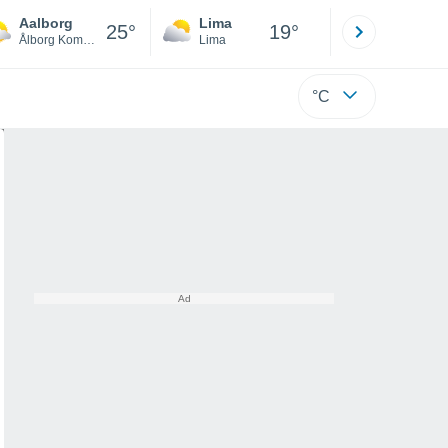
Aalborg
Lima
Cuzco
25°
19°
Ålborg Kommune
Lima
Cusco
°C