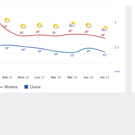
5
23°
20°
20°
20°
19°
19°
18°
2.5
15°
14°
13°
13°
11°
11°
11°
mm
Sáb
15
Dom
16
Lun
17
Mar
18
Mié
19
Jue
20
Vie
21
Mínima
Lluvia