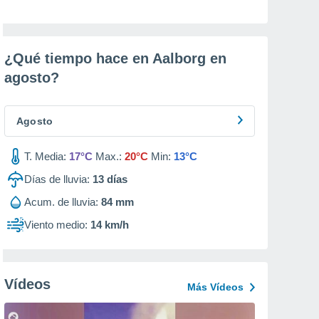
¿Qué tiempo hace en Aalborg en
agosto
?
Agosto
T. Media:
17°C
Max.:
20°C
Min:
13°C
Días de lluvia:
13
días
Acum. de lluvia:
84 mm
Viento medio:
14 km/h
Vídeos
Más Vídeos