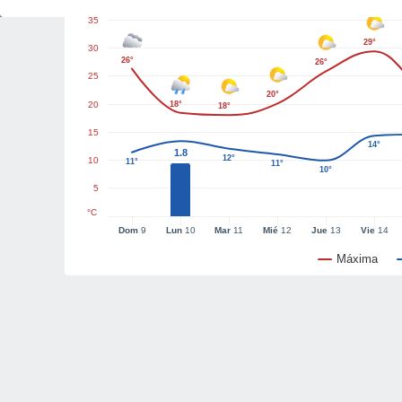
35
29°
30
26°
26°
25
20°
20
18°
18°
15
14°
1.8
12°
10
11°
11°
10°
5
°C
Dom
9
Lun
10
Mar
11
Mié
12
Jue
13
Vie
14
Máxima