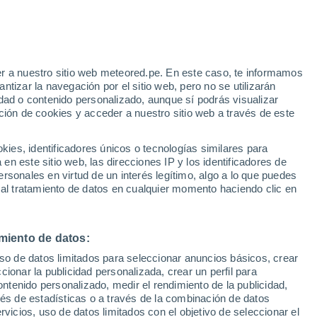
r a nuestro sitio web meteored.pe. En este caso, te informamos
/h
tizar la navegación por el sitio web, pero no se utilizarán
dad o contenido personalizado, aunque sí podrás visualizar
ción de cookies y acceder a nuestro sitio web a través de este
odelos
es, identificadores únicos o tecnologías similares para
n este sitio web, las direcciones IP y los identificadores de
rsonales en virtud de un interés legítimo, algo a lo que puedes
 al tratamiento de datos en cualquier momento haciendo clic en
iércoles
Jueves
Viernes
Sábado
12 Ago
13 Ago
14 Ago
15 Ago
miento de datos:
uso de datos limitados para seleccionar anuncios básicos, crear
ccionar la publicidad personalizada, crear un perfil para
ontenido personalizado, medir el rendimiento de la publicidad,
20°
/
11°
26°
/
10°
29°
/
14°
23°
/
15°
vés de estadísticas o a través de la combinación de datos
rvicios, uso de datos limitados con el objetivo de seleccionar el