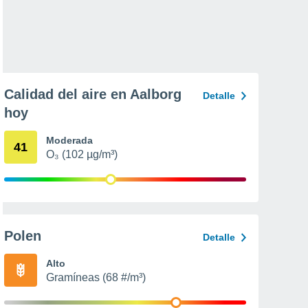
Calidad del aire en Aalborg
Detalle
hoy
Moderada
41
O₃ (102 µg/m³)
Polen
Detalle
Alto
Gramíneas (68 #/m³)