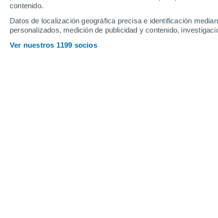
contenido.
32
-
64
km/h
27
-
53
km/h
13
24
-
39
km/h
Datos de localización geográfica precisa e identificación mediant
personalizados, medición de publicidad y contenido, investigació
Tiempo en Aalborg hoy
, 9 de agosto
Ver nuestros 1199 socios
Nubes y claros
26°
15:00
Sensación T.
26°
Nubes y claros
25°
16:00
Sensación T.
26°
Nubes y claros
25°
17:00
Sensación T.
26°
Parcialmente n
24°
18:00
Sensación T.
25°
Nubes y claros
23°
19:00
Sensación T.
25°