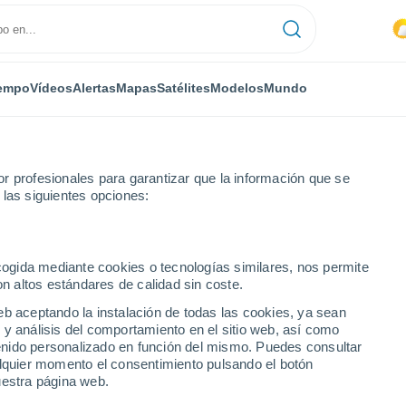
empo
Vídeos
Alertas
Mapas
Satélites
Modelos
Mundo
r profesionales para garantizar que la información que se
 las siguientes opciones:
g
ecogida mediante cookies o tecnologías similares, nos permite
on altos estándares de calidad sin coste.
eb aceptando la instalación de todas las cookies, ya sean
 y análisis del comportamiento en el sitio web, así como
...
ntenido personalizado en función del mismo. Puedes consultar
alquier momento el consentimiento pulsando el botón
Por horas
uestra página web.
Cielos nubosos en las próximas
horas