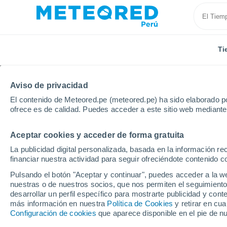
Ti
Aviso de privacidad
El contenido de Meteored.pe (meteored.pe) ha sido elaborado po
ofrece es de calidad. Puedes acceder a este sitio web mediante
Aceptar cookies y acceder de forma gratuita
Inicio
Dinamarca
Jutlandia Septentrional
Aalbor
La publicidad digital personalizada, basada en la información r
financiar nuestra actividad para seguir ofreciéndote contenido c
Tiempo en Aalborg
Pulsando el botón "Aceptar y continuar", puedes acceder a la w
nuestras o de nuestros socios, que nos permiten el seguimiento
15:11
Domingo
desarrollar un perfil específico para mostrarte publicidad y co
más información en nuestra
Política de Cookies
y retirar en cu
Configuración de cookies
que aparece disponible en el pie de n
Nubes y claros