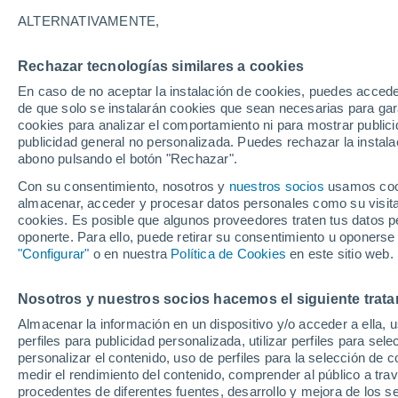
26°
ALTERNATIVAMENTE,
Rechazar tecnologías similares a cookies
Sur
En caso de no aceptar la instalación de cookies, puedes accede
Sensación de 26°
20
-
39 km
de que solo se instalarán cookies que sean necesarias para garan
cookies para analizar el comportamiento ni para mostrar publici
publicidad general no personalizada. Puedes rechazar la instala
abono pulsando el botón "Rechazar".
Tiempo 1 - 7 días
Mapa de nubosidad
Satélites
M
Con su consentimiento, nosotros y
nuestros socios
usamos cooki
almacenar, acceder y procesar datos personales como su visita e
cookies. Es posible que algunos proveedores traten tus datos pe
oponerte. Para ello, puede retirar su consentimiento u oponerse
Mañana
Martes
M
Hoy
"Configurar"
o en nuestra
Política de Cookies
en este sitio web.
10 Ago
11 Ago
9 Ago
Nosotros y nuestros socios hacemos el siguiente trata
Almacenar la información en un dispositivo y/o acceder a ella, 
80%
perfiles para publicidad personalizada, utilizar perfiles para sele
1.8 mm
personalizar el contenido, uso de perfiles para la selección de c
18°
/
13°
18°
/
12°
26°
/
11°
medir el rendimiento del contenido, comprender al público a tra
procedentes de diferentes fuentes, desarrollo y mejora de los se