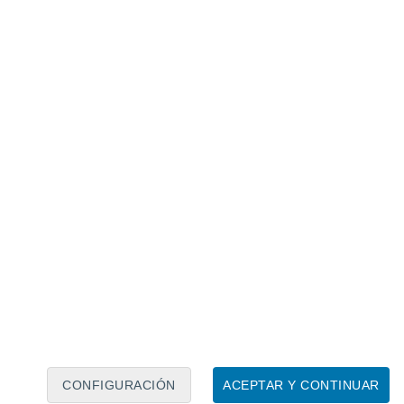
Calendario lunar
Lun
Mar
Mié
Jue
Vie
Sáb
Dom
9
10
11
12
13
14
15
16
17
18
19
20
21
22
CONFIGURACIÓN
ACEPTAR Y CONTINUAR
7.5