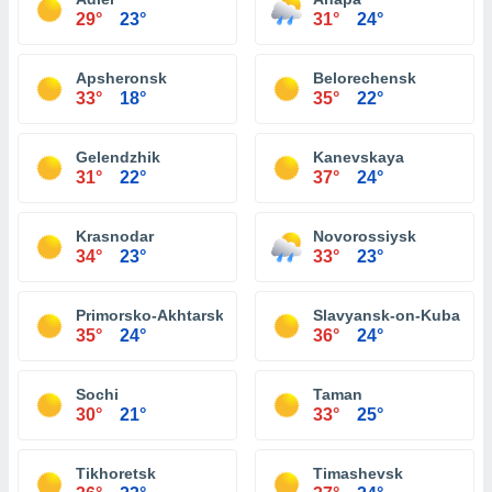
29°
23°
31°
24°
Apsheronsk
Belorechensk
33°
18°
35°
22°
Gelendzhik
Kanevskaya
31°
22°
37°
24°
Krasnodar
Novorossiysk
34°
23°
33°
23°
Primorsko-Akhtarsk
Slavyansk-on-Kuban
35°
24°
36°
24°
Sochi
Taman
30°
21°
33°
25°
Tikhoretsk
Timashevsk