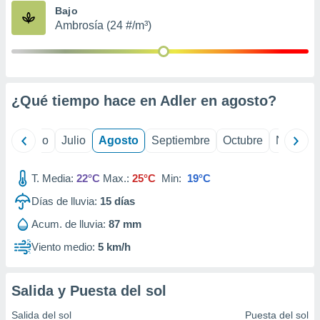
ados con el
Bajo
 seleccionar
Ambrosía (24 #/m³)
o.
calización
precisa e
ión mediante
¿Qué tiempo hace en Adler en
agosto
?
, publicidad
dos,
yo
Junio
Julio
Agosto
Septiembre
Octubre
Noviemb
 publicidad
,
ón de
T. Media:
22°C
Max.:
25°C
Min:
19°C
 desarrollo
s.
Días de lluvia:
15
días
tros 1199
Acum. de lluvia:
87 mm
ios
Viento medio:
5 km/h
Salida y Puesta del sol
Salida del sol
Puesta del sol