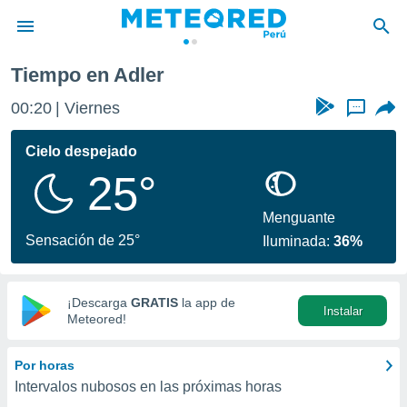
Tiempo en Adler
privacidad
00:20
Viernes
...
o de
e
e) ha sido
Cielo despejado
or
25°
es para
ue la
 que se
Menguante
e calidad.
Sensación de 25°
Iluminada:
36%
eder a este
ediante las
opciones:
¡Descarga
GRATIS
la app de
Instalar
ookies y
Meteored!
e forma
Por horas
d digital
Intervalos nubosos en las próximas horas
ada, basada