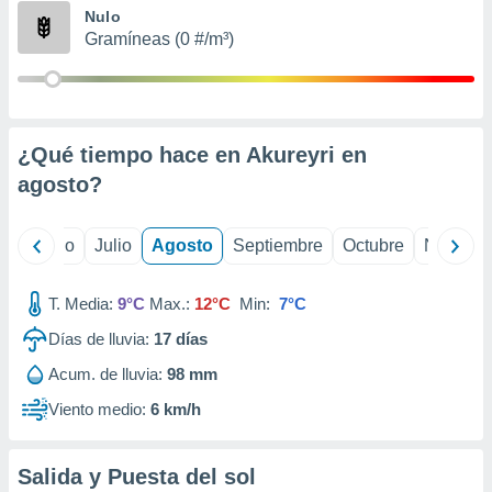
ados con el
Nulo
 seleccionar
Gramíneas (0 #/m³)
o.
calización
precisa e
ión mediante
¿Qué tiempo hace en Akureyri en
, publicidad
agosto
?
dos,
 publicidad
,
yo
Junio
Julio
Agosto
Septiembre
Octubre
Noviemb
ón de
 desarrollo
T. Media:
9°C
Max.:
12°C
Min:
7°C
s.
Días de lluvia:
17
días
tros 1199
ios
Acum. de lluvia:
98 mm
Viento medio:
6 km/h
Salida y Puesta del sol