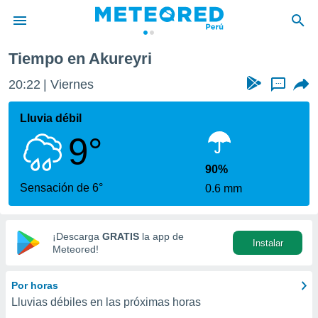
Tiempo en Akureyri
privacidad
20:22
Viernes
...
o de
e
e) ha sido
Lluvia débil
or
9°
es para
ue la
 que se
90%
e calidad.
Sensación de 6°
0.6 mm
eder a este
ediante las
opciones:
¡Descarga
GRATIS
la app de
Instalar
ookies y
Meteored!
e forma
Por horas
d digital
Lluvias débiles en las próximas horas
ada, basada