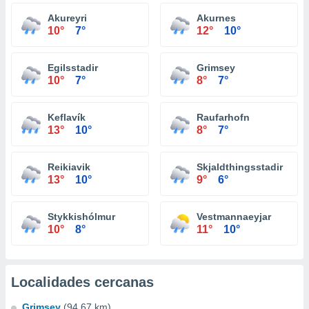
Akureyri
Akurnes
10°
7°
12°
10°
Egilsstadir
Grimsey
10°
7°
8°
7°
Keflavík
Raufarhofn
13°
10°
8°
7°
Reikiavik
Skjaldthingsstadir
13°
10°
9°
6°
Stykkishólmur
Vestmannaeyjar
10°
8°
11°
10°
Localidades cercanas
Grimsey
(94.67 km)