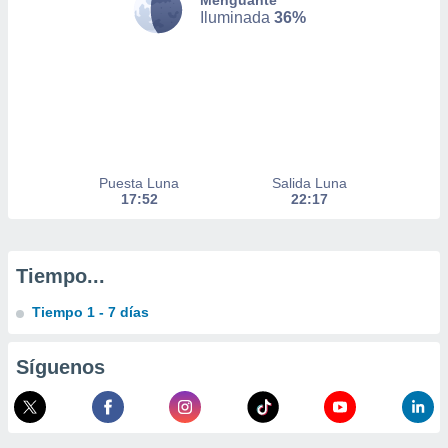
Menguante
a
Iluminada
36%
 la
da, crear un
personalizar
o, uso de
a la
e contenido
do, medir el
Puesta Luna
Salida Luna
 de la
17:52
22:17
medir el
 del
 comprender
 través de
Tiempo...
s o a través
nación de
Tiempo 1 - 7 días
edentes de
fuentes,
y mejora de
Síguenos
os, uso de
ados con el
 seleccionar
o.