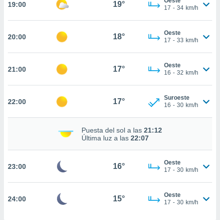
Oeste
19°
19:00
17
-
34
km/h
nto,
Oeste
18°
20:00
17
-
33
km/h
cios
kies,
ores únicos
Oeste
17°
as similares
21:00
16
-
32
km/h
nar,
rocesar
onales como
Suroeste
17°
22:00
16
-
30
km/h
 este sitio
recciones IP
ficadores de
Puesta del sol a las
21:12
 posible
Última luz a las
22:07
s
 traten tus
nales en
Oeste
16°
23:00
17
-
30
km/h
 interés
go a lo que
nerte. Para
Oeste
15°
24:00
retirar su
17
-
30
km/h
ento u