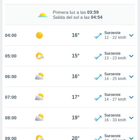
nos permite
estra
Primera luz a las
03:59
ara seguir
Salida del sol a las
04:54
e contenido
ACEPTAR
stándares
Y
sin coste.
Suroeste
CONTINUAR
16°
04:00
12
-
22
km/h
 botón
continuar",
CONFIGURACIÓN
der a la
Suroeste
15°
05:00
13
-
23
km/h
ndo la
 de todas
, ya sean
Suroeste
16°
06:00
de nuestros
14
-
25
km/h
 nos
 y análisis
Suroeste
17°
07:00
14
-
27
km/h
tamiento en
b, así como
un perfil
Suroeste
19°
08:00
para
16
-
33
km/h
ublicidad y
Suroeste
do en
20°
09:00