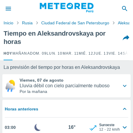
privacidad
o de
Inicio
Rusia
Ciudad Federal de San Petersburgo
Aleksan
e
e) ha sido
Tiempo en Aleksandrovskaya por
or
horas
es para
ue la
 que se
HOY
MAÑANA
DOM. 09
LUN. 10
MAR. 11
MIÉ. 12
JUE. 13
VIE. 14
SÁB.
e calidad.
eder a este
La previsión del tiempo por horas en Aleksandrovskaya
ediante las
opciones:
Viernes, 07 de agosto
Lluvia débil con cielo parcialmente nuboso
ookies y
Por la mañana
e forma
d digital
Horas anteriores
ada, basada
mación
ediante
Suroeste
16°
03:00
ecnologías
12
-
22
km/h