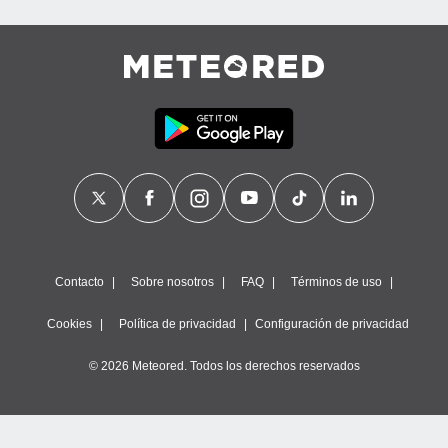
calización
precisa e
ión mediante
, publicidad
dos,
 publicidad
,
ón de
 desarrollo
s.
tros 1199
ios
Contacto
Sobre nosotros
FAQ
Términos de uso
Cookies
Política de privacidad
Configuración de privacidad
© 2026 Meteored. Todos los derechos reservados