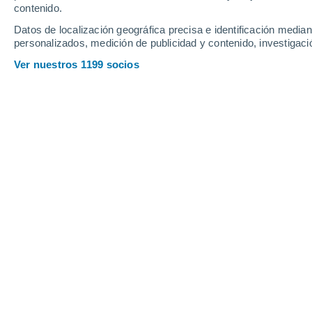
contenido.
31
-
51
km/h
30
-
47
km/h
19
27
-
46
km/h
Datos de localización geográfica precisa e identificación mediant
personalizados, medición de publicidad y contenido, investigació
Tiempo en Allonby hoy
, 7 de agosto
Ver nuestros 1199 socios
Lluvia débil
30%
15°
01:00
0.2 mm
Sensación T.
15°
Lluvia débil
50%
14°
02:00
0.4 mm
Sensación T.
14°
Lluvia débil
60%
14°
03:00
0.4 mm
Sensación T.
14°
Lluvia débil
60%
14°
05:00
0.8 mm
Sensación T.
14°
Lluvia débil
50%
15°
08:00
0.5 mm
Sensación T.
15°