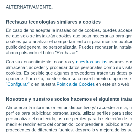
15°
ALTERNATIVAMENTE,
Rechazar tecnologías similares a cookies
30%
En caso de no aceptar la instalación de cookies, puedes accede
Sensación de 15°
0.2 mm
de que solo se instalarán cookies que sean necesarias para garan
cookies para analizar el comportamiento ni para mostrar publici
publicidad general no personalizada. Puedes rechazar la instala
abono pulsando el botón "Rechazar".
Tiempo 1 - 7 días
Mapa de lluvia
Satélites
Modelo
Con su consentimiento, nosotros y
nuestros socios
usamos cooki
almacenar, acceder y procesar datos personales como su visita e
cookies. Es posible que algunos proveedores traten tus datos pe
oponerte. Para ello, puede retirar su consentimiento u oponerse
Mañana
Domingo
Hoy
"Configurar"
o en nuestra
Política de Cookies
en este sitio web.
8 Ago
9 Ago
7 Ago
Nosotros y nuestros socios hacemos el siguiente trata
Almacenar la información en un dispositivo y/o acceder a ella, 
60%
80%
80%
perfiles para publicidad personalizada, utilizar perfiles para sele
0.5 mm
7.2 mm
2.7 mm
personalizar el contenido, uso de perfiles para la selección de c
19°
/
15°
18°
/
13°
18°
/
13°
medir el rendimiento del contenido, comprender al público a tra
procedentes de diferentes fuentes, desarrollo y mejora de los se