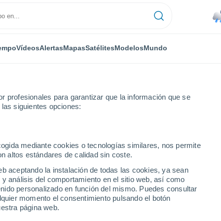
empo
Vídeos
Alertas
Mapas
Satélites
Modelos
Mundo
r profesionales para garantizar que la información que se
 las siguientes opciones:
by
ecogida mediante cookies o tecnologías similares, nos permite
on altos estándares de calidad sin coste.
eb aceptando la instalación de todas las cookies, ya sean
 y análisis del comportamiento en el sitio web, así como
...
ntenido personalizado en función del mismo. Puedes consultar
alquier momento el consentimiento pulsando el botón
Por horas
uestra página web.
Lluvias débiles en las próximas
horas