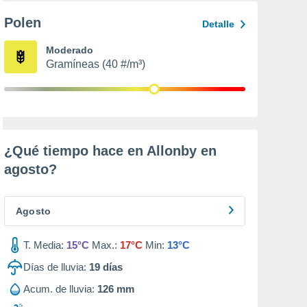
Polen
Detalle
Moderado
Gramíneas (40 #/m³)
¿Qué tiempo hace en Allonby en
agosto
?
Agosto
T. Media:
15°C
Max.:
17°C
Min:
13°C
Días de lluvia:
19
días
Acum. de lluvia:
126 mm