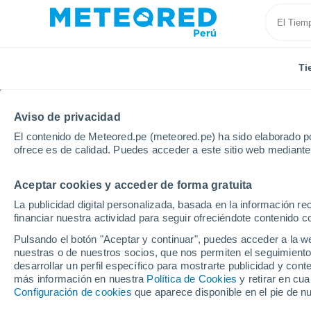
Ti
Aviso de privacidad
El contenido de Meteored.pe (meteored.pe) ha sido elaborado po
ofrece es de calidad. Puedes acceder a este sitio web mediante
Aceptar cookies y acceder de forma gratuita
Inicio
Reino Unido
Noroeste de Inglaterra
Allon
La publicidad digital personalizada, basada en la información r
financiar nuestra actividad para seguir ofreciéndote contenido c
Tiempo en Allonby
Pulsando el botón "Aceptar y continuar", puedes acceder a la w
nuestras o de nuestros socios, que nos permiten el seguimiento
00:57
Viernes
desarrollar un perfil específico para mostrarte publicidad y co
más información en nuestra
Política de Cookies
y retirar en cu
Configuración de cookies
que aparece disponible en el pie de n
Lluvia débil