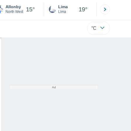
Allonby
Lima
Cuzco
15°
19°
North West
Lima
Cusco
°C