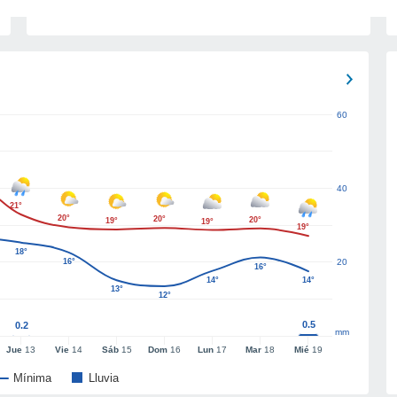
60
40
21°
20°
20°
20°
19°
19°
19°
18°
16°
20
16°
14°
14°
13°
12°
0.5
0.2
mm
Jue
13
Vie
14
Sáb
15
Dom
16
Lun
17
Mar
18
Mié
19
Mínima
Lluvia