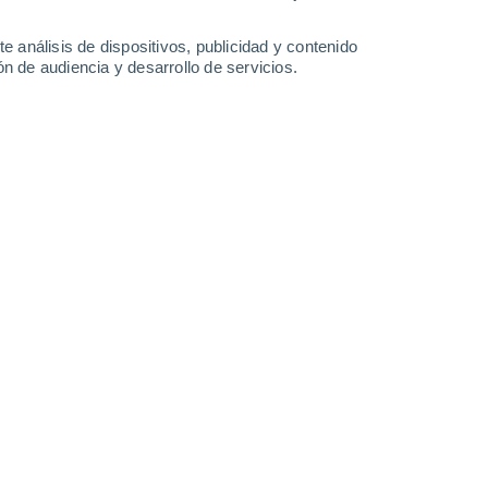
-
34
km/h
9
-
18
km/h
22
-
35
km/h
26
-
46
km/h
e análisis de dispositivos, publicidad y contenido
n de audiencia y desarrollo de servicios.
Suroeste
0 Bajo
18
-
29 km/h
FPS:
no
Suroeste
0 Bajo
16
-
29 km/h
FPS:
no
Suroeste
0 Bajo
14
-
25 km/h
FPS:
no
Suroeste
0 Bajo
14
-
25 km/h
FPS:
no
Suroeste
1 Bajo
21
-
32 km/h
FPS:
no