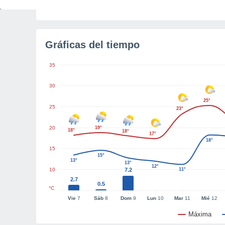
Tiempo para el amanecer
3h 52m
Gráficas del tiempo
35
30
25°
25
23°
20
19°
18°
18°
17°
18°
15
15°
13°
13°
12°
10
7.2
11°
2.7
0.5
°C
Vie
7
Sáb
8
Dom
9
Lun
10
Mar
11
Mié
12
Máxima