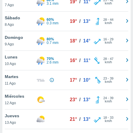
19°
/
11°
ublicidad y
3.1 mm
km/h
7 Ago
do en
Sábado
 mismo.
60%
28
-
44
19°
/
13°
0.3 mm
km/h
sultar más
8 Ago
 en nuestra
 Cookies
y
Domingo
80%
16
-
29
18°
/
14°
ualquier
0.7 mm
km/h
9 Ago
ento
Lunes
 botón
70%
28
-
47
16°
/
11°
2.6 mm
km/h
10 Ago
ación de
kies
 disponible
Martes
23
-
39
17°
/
10°
e nuestra
km/h
11 Ago
.
Miércoles
IVAMENTE,
24
-
39
23°
/
13°
km/h
12 Ago
as
Jueves
18
-
33
21°
/
13°
 a cookies
km/h
13 Ago
 no aceptar