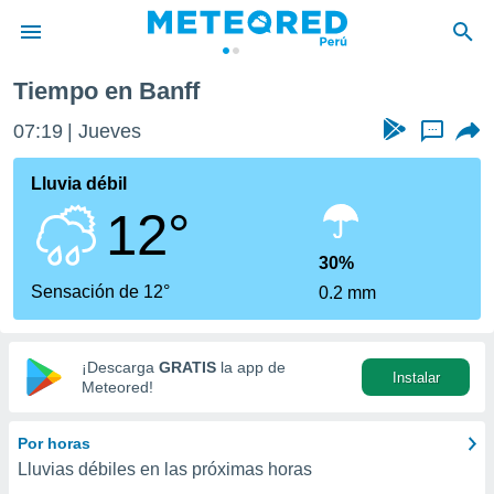
Tiempo en Banff
privacidad
07:19
Jueves
...
o de
e
e) ha sido
Lluvia débil
or
12°
es para
ue la
 que se
30%
e calidad.
Sensación de 12°
0.2 mm
eder a este
ediante las
opciones:
¡Descarga
GRATIS
la app de
Instalar
ookies y
Meteored!
e forma
Por horas
d digital
Lluvias débiles en las próximas horas
ada, basada