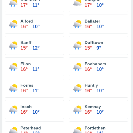
17°
11°
17°
10°
Alford
Ballater
16°
10°
16°
10°
Banff
Dufftown
15°
12°
15°
9°
Ellon
Fochabers
16°
11°
16°
10°
Forres
Huntly
16°
11°
16°
10°
Insch
Kemnay
16°
10°
16°
10°
Peterhead
Portlethen