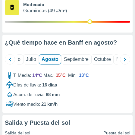
ados con el
Moderado
 seleccionar
Gramíneas (49 #/m³)
o.
calización
precisa e
ión mediante
¿Qué tiempo hace en Banff en
agosto
?
, publicidad
dos,
yo
Junio
Julio
Agosto
Septiembre
Octubre
Noviemb
 publicidad
,
ón de
T. Media:
14°C
Max.:
15°C
Min:
13°C
 desarrollo
s.
Días de lluvia:
16
días
tros 1199
Acum. de lluvia:
88 mm
ios
Viento medio:
21 km/h
Salida y Puesta del sol
Salida del sol
Puesta del sol