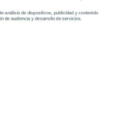
-
33
km/h
15
-
38
km/h
15
-
42
km/h
17
-
42
km/h
e análisis de dispositivos, publicidad y contenido
n de audiencia y desarrollo de servicios.
Noroeste
0 Bajo
6
-
14 km/h
FPS:
no
Norte
1 Bajo
7
-
17 km/h
FPS:
no
Noroeste
2 Bajo
7
-
20 km/h
FPS:
no
Norte
4 Medio
6
-
22 km/h
FPS:
6-10
Norte
6 Alto
7
-
23 km/h
FPS:
15-25