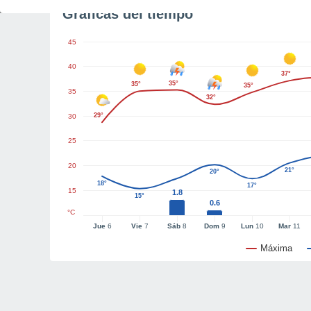
Gráficas del tiempo
45
40
37°
35°
35°
35°
35
32°
29°
30
25
20
21°
20°
18°
17°
15
1.8
15°
0.6
°C
Jue
6
Vie
7
Sáb
8
Dom
9
Lun
10
Mar
11
Máxima