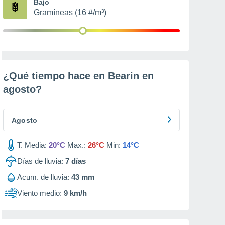
Bajo
Gramíneas (16 #/m³)
¿Qué tiempo hace en Bearin en
agosto
?
Agosto
T. Media:
20°C
Max.:
26°C
Min:
14°C
Días de lluvia:
7
días
Acum. de lluvia:
43 mm
Viento medio:
9 km/h