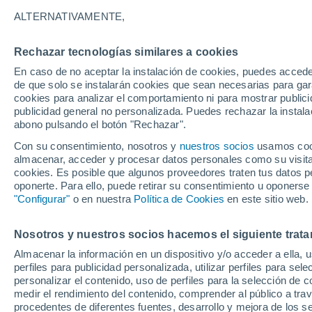
19°
ALTERNATIVAMENTE,
Rechazar tecnologías similares a cookies
Noroeste
En caso de no aceptar la instalación de cookies, puedes accede
Sensación de 19°
6
-
14 km/
de que solo se instalarán cookies que sean necesarias para garan
cookies para analizar el comportamiento ni para mostrar publici
publicidad general no personalizada. Puedes rechazar la instala
abono pulsando el botón "Rechazar".
Tiempo 1 - 7 días
Mapa de nubosidad
Satélites
M
Con su consentimiento, nosotros y
nuestros socios
usamos cooki
almacenar, acceder y procesar datos personales como su visita e
cookies. Es posible que algunos proveedores traten tus datos pe
oponerte. Para ello, puede retirar su consentimiento u oponerse
Mañana
Sábado
D
Hoy
"Configurar"
o en nuestra
Política de Cookies
en este sitio web.
7 Ago
8 Ago
6 Ago
Nosotros y nuestros socios hacemos el siguiente trata
Almacenar la información en un dispositivo y/o acceder a ella, 
80%
perfiles para publicidad personalizada, utilizar perfiles para sele
1.8 mm
personalizar el contenido, uso de perfiles para la selección de c
35°
/
15°
35°
/
17°
29°
/
18°
medir el rendimiento del contenido, comprender al público a tra
procedentes de diferentes fuentes, desarrollo y mejora de los se