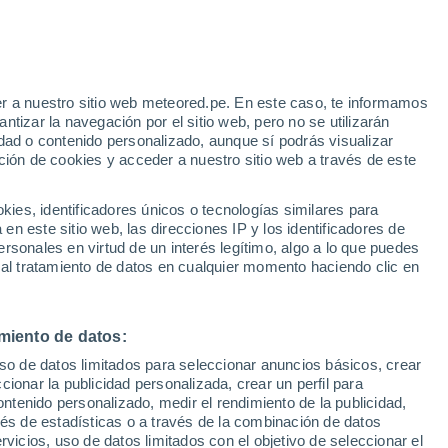
r a nuestro sitio web meteored.pe. En este caso, te informamos
h
tizar la navegación por el sitio web, pero no se utilizarán
dad o contenido personalizado, aunque sí podrás visualizar
ción de cookies y acceder a nuestro sitio web a través de este
odelos
es, identificadores únicos o tecnologías similares para
n este sitio web, las direcciones IP y los identificadores de
rsonales en virtud de un interés legítimo, algo a lo que puedes
 al tratamiento de datos en cualquier momento haciendo clic en
omingo
Lunes
Martes
Miércoles
9 Ago
10 Ago
11 Ago
12 Ago
miento de datos:
uso de datos limitados para seleccionar anuncios básicos, crear
80%
ccionar la publicidad personalizada, crear un perfil para
0.6 mm
ontenido personalizado, medir el rendimiento de la publicidad,
32°
/
20°
35°
/
17°
37°
/
21°
38°
/
22°
vés de estadísticas o a través de la combinación de datos
rvicios, uso de datos limitados con el objetivo de seleccionar el