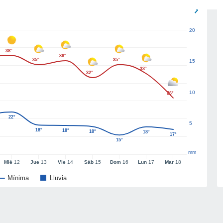
20
38°
36°
35°
35°
15
33°
32°
10
26°
22°
5
18°
18°
18°
18°
17°
15°
mm
Mié
12
Jue
13
Vie
14
Sáb
15
Dom
16
Lun
17
Mar
18
Mínima
Lluvia