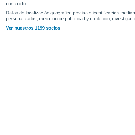
contenido.
15
-
34
km/h
13
-
32
km/h
14
18
-
41
km/h
Datos de localización geográfica precisa e identificación mediant
personalizados, medición de publicidad y contenido, investigació
Tiempo en Bearin hoy
, 6 de agosto
Ver nuestros 1199 socios
Nubes y claros
19°
08:00
Sensación T.
19°
Soleado
20°
09:00
Sensación T.
20°
Soleado
22°
10:00
Sensación T.
22°
Soleado
24°
11:00
Sensación T.
25°
Soleado
26°
12:00
Sensación T.
26°