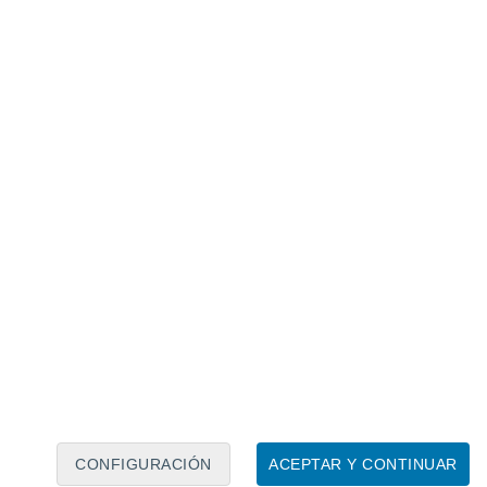
Calendario lunar
Lun
Mar
Mié
Jue
Vie
Sáb
Dom
6
7
8
9
10
11
12
13
14
15
16
17
18
19
CONFIGURACIÓN
ACEPTAR Y CONTINUAR