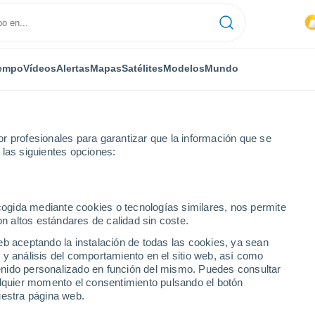
empo
Vídeos
Alertas
Mapas
Satélites
Modelos
Mundo
r profesionales para garantizar que la información que se
 las siguientes opciones:
ecogida mediante cookies o tecnologías similares, nos permite
on altos estándares de calidad sin coste.
eb aceptando la instalación de todas las cookies, ya sean
 y análisis del comportamiento en el sitio web, así como
...
ntenido personalizado en función del mismo. Puedes consultar
alquier momento el consentimiento pulsando el botón
Por horas
uestra página web.
Cielos despejados en las
próximas horas