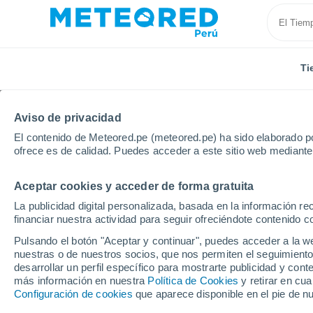
Ti
Aviso de privacidad
El contenido de Meteored.pe (meteored.pe) ha sido elaborado po
ofrece es de calidad. Puedes acceder a este sitio web mediante
Aceptar cookies y acceder de forma gratuita
Inicio
España
Navarra
Bearin
La publicidad digital personalizada, basada en la información r
financiar nuestra actividad para seguir ofreciéndote contenido c
Tiempo en Bearin
Pulsando el botón "Aceptar y continuar", puedes acceder a la w
nuestras o de nuestros socios, que nos permiten el seguimiento
07:32
Jueves
desarrollar un perfil específico para mostrarte publicidad y co
más información en nuestra
Política de Cookies
y retirar en cu
Configuración de cookies
que aparece disponible en el pie de n
Nubes y claros