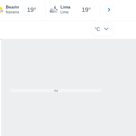
Bearin
Lima
Cuzco
19°
19°
Navarra
Lima
Cusco
°C