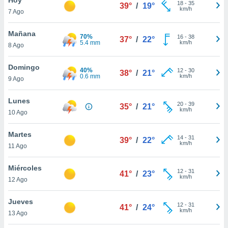
ublicidad y
18
-
35
39°
/
19°
km/h
7 Ago
do en
 mismo.
Mañana
70%
16
-
38
37°
/
22°
sultar más
5.4 mm
km/h
8 Ago
 en nuestra
 Cookies
y
Domingo
40%
12
-
30
ualquier
38°
/
21°
0.6 mm
km/h
9 Ago
ento
 botón
Lunes
20
-
39
35°
/
21°
ación de
km/h
10 Ago
kies
 disponible
Martes
14
-
31
e nuestra
39°
/
22°
km/h
11 Ago
.
Miércoles
IVAMENTE,
12
-
31
41°
/
23°
km/h
12 Ago
as
Jueves
12
-
31
41°
/
24°
 a cookies
km/h
13 Ago
 no aceptar