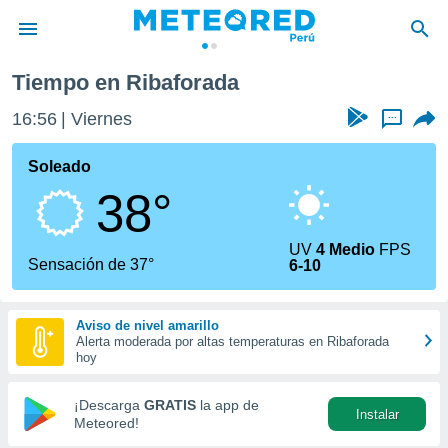
Tiempo en Ribaforada
privacidad
16:56
Viernes
...
o de
e
e) ha sido
Soleado
or
38°
es para
ue la
 que se
UV
4 Medio
FPS
e calidad.
Sensación de 37°
6-10
eder a este
ediante las
opciones:
Aviso de nivel amarillo
Alerta moderada por altas temperaturas en Ribaforada
ookies y
hoy
e forma
¡Descarga
GRATIS
la app de
Instalar
d digital
Meteored!
ada, basada