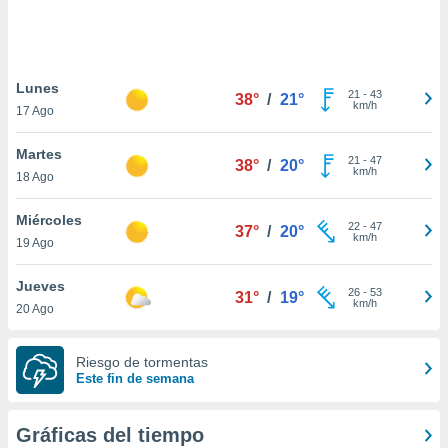
ste abono
 botón
.
Lunes
21
-
43
38°
/
21°
nto,
km/h
17 Ago
cios
Martes
kies,
21
-
47
38°
/
20°
km/h
18 Ago
ores únicos
as similares
nar,
Miércoles
22
-
47
37°
/
20°
rocesar
km/h
19 Ago
onales como
 este sitio
Jueves
recciones IP
26
-
53
31°
/
19°
km/h
20 Ago
ficadores de
 posible
s
Riesgo de tormentas
 traten tus
Este fin de semana
nales en
 interés
go a lo que
Gráficas del tiempo
nerte. Para