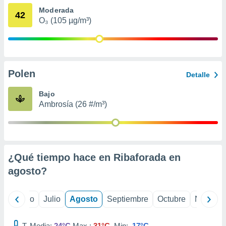
ados con el
Moderada
 seleccionar
42
o.
O₃ (105 µg/m³)
calización
precisa e
ión mediante
Polen
, publicidad
Detalle
dos,
Bajo
 publicidad
Ambrosía (26 #/m³)
,
ón de
 desarrollo
s.
¿Qué tiempo hace en Ribaforada en
tros 1199
ios
agosto
?
yo
Junio
Julio
Agosto
Septiembre
Octubre
Noviemb
T. Media:
24°C
Max.:
31°C
Min:
17°C