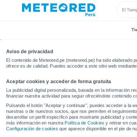
Ti
Aviso de privacidad
El contenido de Meteored.pe (meteored.pe) ha sido elaborado po
ofrece es de calidad. Puedes acceder a este sitio web mediante
Aceptar cookies y acceder de forma gratuita
Inicio
Cuba
Granma
Belic
Próxima semana
La publicidad digital personalizada, basada en la información r
financiar nuestra actividad para seguir ofreciéndote contenido c
Tiempo en Belic 8 - 14 
Pulsando el botón "Aceptar y continuar", puedes acceder a la w
nuestras o de nuestros socios, que nos permiten el seguimiento
09:13
Domingo
desarrollar un perfil específico para mostrarte publicidad y co
más información en nuestra
Política de Cookies
y retirar en cu
Configuración de cookies
que aparece disponible en el pie de n
Soleado