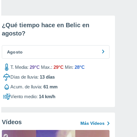
¿Qué tiempo hace en Belic en
agosto
?
Agosto
T. Media:
29°C
Max.:
29°C
Min:
28°C
Días de lluvia:
13
días
Acum. de lluvia:
61 mm
Viento medio:
14 km/h
Vídeos
Más Vídeos