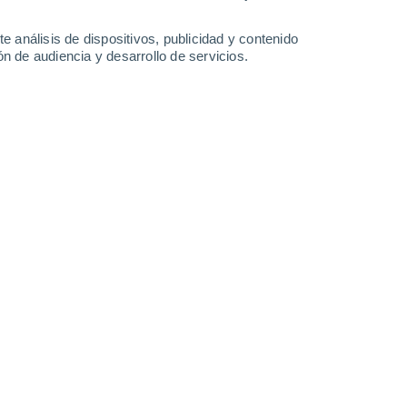
-
32
km/h
8
-
29
km/h
8
-
26
km/h
6
-
25
km/h
e análisis de dispositivos, publicidad y contenido
n de audiencia y desarrollo de servicios.
Este
0 Bajo
7
-
14 km/h
FPS:
no
Noreste
0 Bajo
9
-
16 km/h
FPS:
no
Noreste
0 Bajo
11
-
21 km/h
FPS:
no
Noreste
6 Alto
10
-
26 km/h
FPS:
15-25
Noreste
9 ¡Muy Alto!
9
-
30 km/h
FPS:
25-50