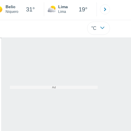
Belic
Lima
Cuzco
31°
19°
Niquero
Lima
Cusco
°C