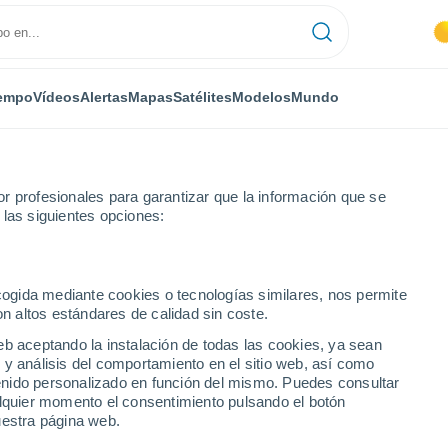
empo
Vídeos
Alertas
Mapas
Satélites
Modelos
Mundo
r profesionales para garantizar que la información que se
 las siguientes opciones:
ecogida mediante cookies o tecnologías similares, nos permite
on altos estándares de calidad sin coste.
días
eb aceptando la instalación de todas las cookies, ya sean
 y análisis del comportamiento en el sitio web, así como
...
ntenido personalizado en función del mismo. Puedes consultar
alquier momento el consentimiento pulsando el botón
Por horas
uestra página web.
Calor Húmedo Sofocante en las
próximas horas