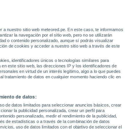
r a nuestro sitio web meteored.pe. En este caso, te informamos
h
tizar la navegación por el sitio web, pero no se utilizarán
dad o contenido personalizado, aunque sí podrás visualizar
ción de cookies y acceder a nuestro sitio web a través de este
s
es, identificadores únicos o tecnologías similares para
n este sitio web, las direcciones IP y los identificadores de
rsonales en virtud de un interés legítimo, algo a lo que puedes
 al tratamiento de datos en cualquier momento haciendo clic en
iércoles
Jueves
Viernes
Sábado
19 Ago
20 Ago
21 Ago
22 Ago
miento de datos:
uso de datos limitados para seleccionar anuncios básicos, crear
60%
70%
80%
ccionar la publicidad personalizada, crear un perfil para
0.5 mm
0.8 mm
1.3 mm
ontenido personalizado, medir el rendimiento de la publicidad,
31°
/
25°
31°
/
26°
32°
/
26°
31°
/
26°
vés de estadísticas o a través de la combinación de datos
rvicios, uso de datos limitados con el objetivo de seleccionar el