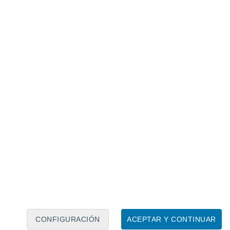
Calendario lunar
Lun
Mar
Mié
Jue
Vie
Sáb
Dom
9
10
11
12
13
14
15
16
17
18
19
20
21
22
CONFIGURACIÓN
ACEPTAR Y CONTINUAR
10