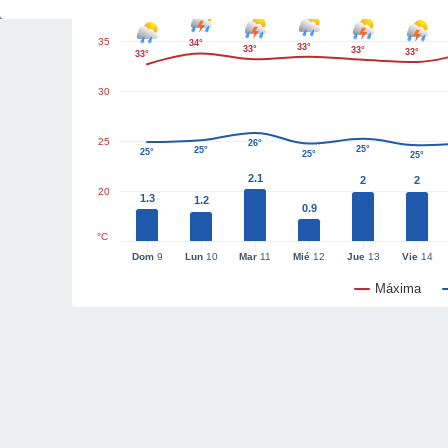
35
34°
33°
33°
33°
33°
33°
30
25
26°
25°
25°
25°
25°
25°
2.1
2
2
20
1.3
1.2
0.9
°C
Dom
9
Lun
10
Mar
11
Mié
12
Jue
13
Vie
14
Máxima