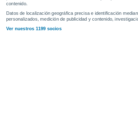
contenido.
12
-
31
km/h
13
-
31
km/h
13
11
-
30
km/h
Datos de localización geográfica precisa e identificación mediant
personalizados, medición de publicidad y contenido, investigació
Domingo, 16 de agosto
Ver nuestros 1199 socios
Nubes y claros
27°
02:00
Sensación T.
31°
Nubes y claros
26°
05:00
Sensación T.
29°
Soleado
27°
08:00
Sensación T.
29°
Nubes y claros
30°
11:00
Sensación T.
34°
Nubes y claros
33°
14:00
Sensación T.
38°