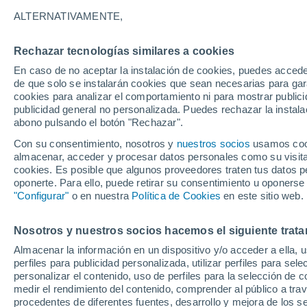
29°
ALTERNATIVAMENTE,
Rechazar tecnologías similares a cookies
Este
En caso de no aceptar la instalación de cookies, puedes accede
Sensación de 33°
6
-
15 km/
de que solo se instalarán cookies que sean necesarias para garan
cookies para analizar el comportamiento ni para mostrar publici
publicidad general no personalizada. Puedes rechazar la instala
abono pulsando el botón "Rechazar".
Tiempo 1 - 7 días
Mapa de lluvia
Satélites
Modelo
Con su consentimiento, nosotros y
nuestros socios
usamos cooki
almacenar, acceder y procesar datos personales como su visita e
cookies. Es posible que algunos proveedores traten tus datos pe
oponerte. Para ello, puede retirar su consentimiento u oponerse
Lunes
Martes
M
Domingo
"Configurar"
o en nuestra
Política de Cookies
en este sitio web.
17 Ago
18 Ago
16 Ago
Nosotros y nuestros socios hacemos el siguiente trata
Almacenar la información en un dispositivo y/o acceder a ella, 
70%
60%
perfiles para publicidad personalizada, utilizar perfiles para sele
0.9 mm
0.4 mm
personalizar el contenido, uso de perfiles para la selección de c
34°
/
24°
33°
/
25°
34°
/
25°
medir el rendimiento del contenido, comprender al público a tra
procedentes de diferentes fuentes, desarrollo y mejora de los se