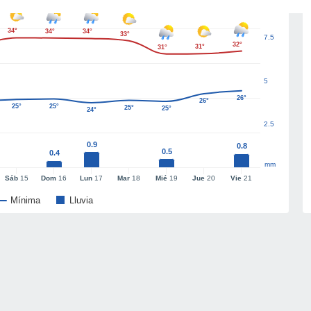
34°
34°
34°
33°
7.5
32°
31°
31°
5
26°
26°
25°
25°
25°
25°
24°
2.5
0.9
0.8
0.5
0.4
mm
Sáb
15
Dom
16
Lun
17
Mar
18
Mié
19
Jue
20
Vie
21
Mínima
Lluvia