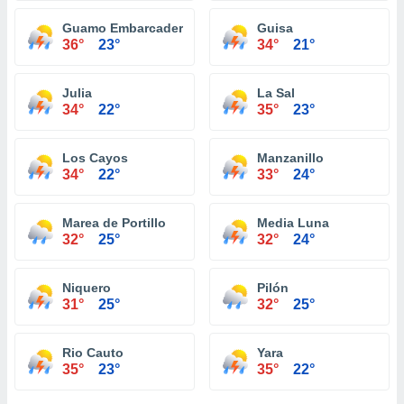
Guamo Embarcadero
Guisa
36°
23°
34°
21°
Julia
La Sal
34°
22°
35°
23°
Los Cayos
Manzanillo
34°
22°
33°
24°
Marea de Portillo
Media Luna
32°
25°
32°
24°
Niquero
Pilón
31°
25°
32°
25°
Rio Cauto
Yara
35°
23°
35°
22°