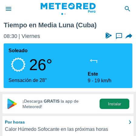
Tiempo en Media Luna (Cuba)
privacidad
08:30
Viernes
...
o de
e
e) ha sido
Soleado
or
26°
es para
ue la
 que se
Este
e calidad.
Sensación de 28°
9
19 km/h
eder a este
ediante las
opciones:
¡Descarga
GRATIS
la app de
Instalar
ookies y
Meteored!
e forma
Por horas
d digital
Calor Húmedo Sofocante en las próximas horas
ada, basada