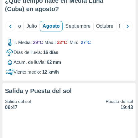
¿Qué tiempo hace en Media Luna
ados con el
 seleccionar
(Cuba) en
agosto
?
o.
calización
yo
Junio
Julio
Agosto
Septiembre
Octubre
Noviemb
precisa e
ión mediante
T. Media:
29°C
Max.:
32°C
Min:
27°C
, publicidad
Días de lluvia:
16
días
dos,
Acum. de lluvia:
62 mm
 publicidad
,
Viento medio:
12 km/h
ón de
 desarrollo
s.
Salida y Puesta del sol
tros 1199
Salida del sol
Puesta del sol
ios
06:47
19:43