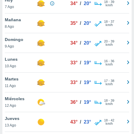
ublicidad y
18
-
39
34°
/
20°
km/h
7 Ago
do en
 mismo.
Mañana
18
-
37
35°
/
20°
sultar más
km/h
8 Ago
 en nuestra
 Cookies
y
Domingo
20
-
39
ualquier
34°
/
20°
km/h
9 Ago
ento
 botón
Lunes
16
-
36
33°
/
19°
ación de
km/h
10 Ago
kies
 disponible
Martes
17
-
38
e nuestra
33°
/
19°
km/h
11 Ago
.
Miércoles
IVAMENTE,
18
-
39
36°
/
19°
km/h
12 Ago
as
Jueves
18
-
42
43°
/
23°
 a cookies
km/h
13 Ago
 no aceptar