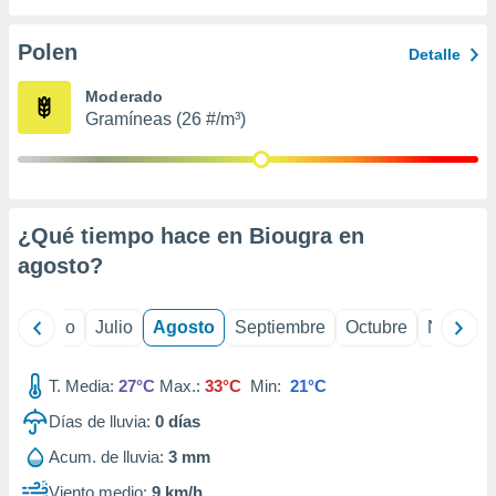
ados con el
 seleccionar
o.
Polen
Detalle
calización
Moderado
precisa e
Gramíneas (26 #/m³)
ión mediante
, publicidad
dos,
 publicidad
¿Qué tiempo hace en Biougra en
,
agosto
?
ón de
 desarrollo
s.
yo
Junio
Julio
Agosto
Septiembre
Octubre
Noviemb
tros 1199
ios
T. Media:
27°C
Max.:
33°C
Min:
21°C
Días de lluvia:
0
días
Acum. de lluvia:
3 mm
Viento medio:
9 km/h