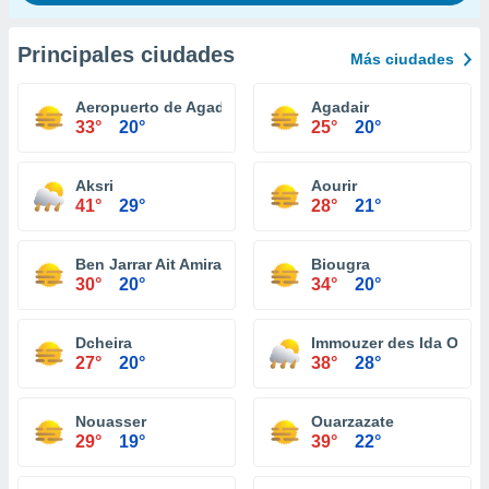
Principales ciudades
Más ciudades
Aeropuerto de Agadir - Al Massira
Agadair
33°
20°
25°
20°
Aksri
Aourir
41°
29°
28°
21°
Ben Jarrar Ait Amira
Biougra
30°
20°
34°
20°
Dcheira
Immouzer des Ida Ou T
27°
20°
38°
28°
Nouasser
Ouarzazate
29°
19°
39°
22°