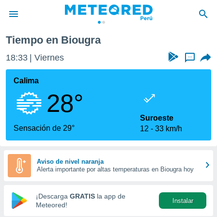
Tiempo en Biougra
privacidad
18:33
Viernes
...
o de
e
e) ha sido
Calima
or
28°
es para
ue la
 que se
Suroeste
e calidad.
Sensación de 29°
12
33 km/h
eder a este
ediante las
opciones:
Aviso de nivel naranja
Alerta importante por altas temperaturas en Biougra hoy
ookies y
e forma
¡Descarga
GRATIS
la app de
Instalar
d digital
Meteored!
ada, basada