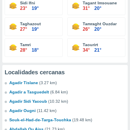
Sidi Ifni
Tagant Imsouane
23°
19°
31°
20°
Taghazout
Tamraght Ouzdar
27°
19°
26°
20°
Tamri
Taourirt
28°
18°
34°
21°
Localidades cercanas
Agadir Tislane
(3.27 km)
Agadir a Tasguedelt
(6.84 km)
Agadir Sidi Yacoub
(10.32 km)
Agadir Ougni
(11.42 km)
Souk-el-Had-de-Targa-Touchka
(19.48 km)
Abdallah Ou Aiss
(21.73 km)