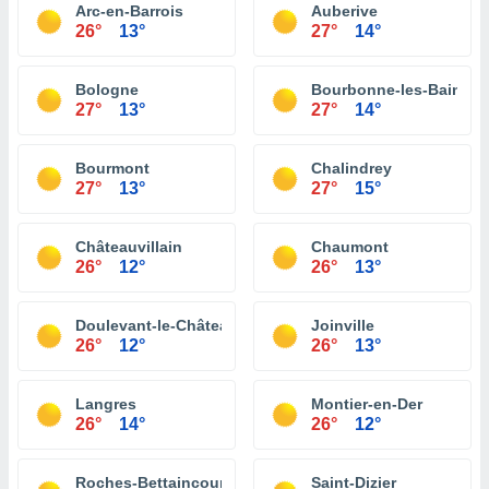
Arc-en-Barrois
Auberive
26°
13°
27°
14°
Bologne
Bourbonne-les-Bains
27°
13°
27°
14°
Bourmont
Chalindrey
27°
13°
27°
15°
Châteauvillain
Chaumont
26°
12°
26°
13°
Doulevant-le-Château
Joinville
26°
12°
26°
13°
Langres
Montier-en-Der
26°
14°
26°
12°
Roches-Bettaincourt
Saint-Dizier