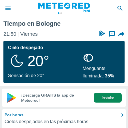
Tiempo en Bologne
privacidad
21:50
Viernes
...
o de
e
e) ha sido
Cielo despejado
or
20°
es para
ue la
 que se
Menguante
e calidad.
Sensación de 20°
Iluminada:
35%
eder a este
ediante las
opciones:
¡Descarga
GRATIS
la app de
Instalar
ookies y
Meteored!
e forma
Por horas
d digital
Cielos despejados en las próximas horas
ada, basada