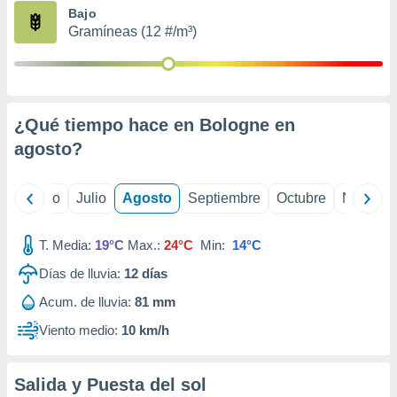
ados con el
Bajo
 seleccionar
Gramíneas (12 #/m³)
o.
calización
precisa e
ión mediante
¿Qué tiempo hace en Bologne en
, publicidad
agosto
?
dos,
 publicidad
,
yo
Junio
Julio
Agosto
Septiembre
Octubre
Noviemb
ón de
 desarrollo
T. Media:
19°C
Max.:
24°C
Min:
14°C
s.
Días de lluvia:
12
días
tros 1199
ios
Acum. de lluvia:
81 mm
Viento medio:
10 km/h
Salida y Puesta del sol