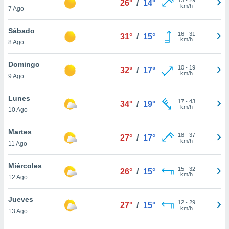
26°
/
14°
ublicidad y
km/h
7 Ago
do en
Sábado
 mismo.
16
-
31
31°
/
15°
km/h
sultar más
8 Ago
 en nuestra
 Cookies
y
Domingo
10
-
19
32°
/
17°
ualquier
km/h
9 Ago
ento
Lunes
 botón
17
-
43
34°
/
19°
km/h
10 Ago
ación de
kies
 disponible
Martes
18
-
37
27°
/
17°
e nuestra
km/h
11 Ago
.
Miércoles
IVAMENTE,
15
-
32
26°
/
15°
km/h
12 Ago
as
Jueves
12
-
29
27°
/
15°
 a cookies
km/h
13 Ago
 no aceptar