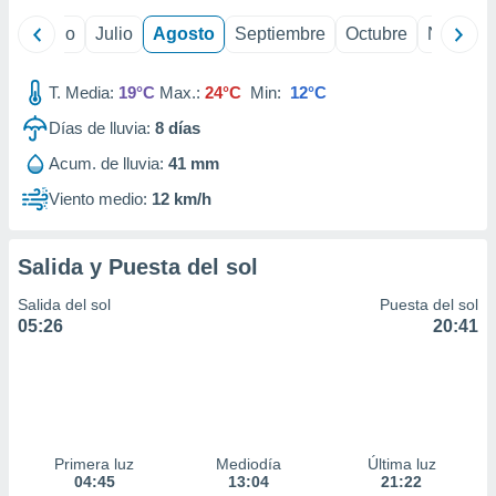
ados con el
 seleccionar
yo
Junio
Julio
Agosto
Septiembre
Octubre
Noviemb
o.
calización
T. Media:
19°C
Max.:
24°C
Min:
12°C
precisa e
ión mediante
Días de lluvia:
8
días
, publicidad
Acum. de lluvia:
41 mm
Viento medio:
12 km/h
dos,
 publicidad
,
Salida y Puesta del sol
ón de
 desarrollo
Salida del sol
Puesta del sol
s.
05:26
20:41
tros 1199
ios
Primera luz
Mediodía
Última luz
04:45
13:04
21:22