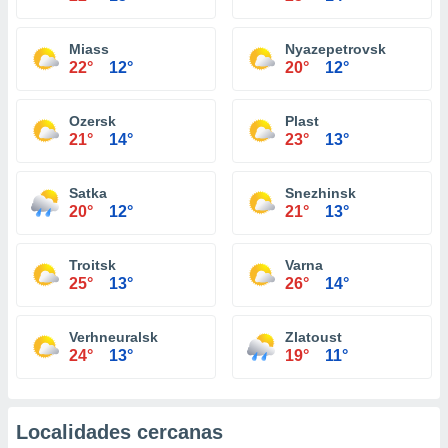
Miass
Nyazepetrovsk
22°
12°
20°
12°
Ozersk
Plast
21°
14°
23°
13°
Satka
Snezhinsk
20°
12°
21°
13°
Troitsk
Varna
25°
13°
26°
14°
Verhneuralsk
Zlatoust
24°
13°
19°
11°
Localidades cercanas