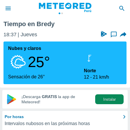
Tiempo en Bredy
privacidad
18:37
Jueves
...
o de
e
e) ha sido
Nubes y claros
or
25°
es para
ue la
 que se
Norte
e calidad.
Sensación de 26°
12
21 km/h
eder a este
ediante las
opciones:
¡Descarga
GRATIS
la app de
Instalar
ookies y
Meteored!
e forma
Por horas
d digital
Intervalos nubosos en las próximas horas
ada, basada