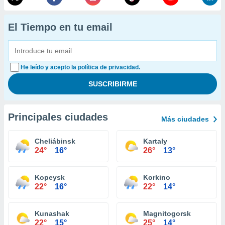
El Tiempo en tu email
He leído y acepto la política de privacidad.
Principales ciudades
Más ciudades
Cheliábinsk
Kartaly
24°
16°
26°
13°
Kopeysk
Korkino
22°
16°
22°
14°
Kunashak
Magnitogorsk
22°
15°
25°
14°