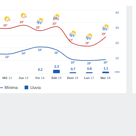
40
24°
23°
23°
22°
30
19°
17°
20
16°
15°
14°
14°
13°
10
10°
10°
10°
2.3
1.1
0.8
0.7
0.2
mm
Mié
12
Jue
13
Vie
14
Sáb
15
Dom
16
Lun
17
Mar
18
Mínima
Lluvia