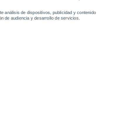
-
28
km/h
14
-
37
km/h
13
-
33
km/h
9
-
24
km/h
e análisis de dispositivos, publicidad y contenido
n de audiencia y desarrollo de servicios.
s
Noroeste
2 Bajo
°
11
-
27 km/h
FPS:
no
nuboso
Noroeste
1 Bajo
°
10
-
25 km/h
FPS:
no
nuboso
Noroeste
0 Bajo
°
8
-
23 km/h
FPS:
no
nuboso
Noroeste
0 Bajo
°
6
-
17 km/h
FPS:
no
nuboso
Noroeste
0 Bajo
°
4
-
11 km/h
FPS:
no