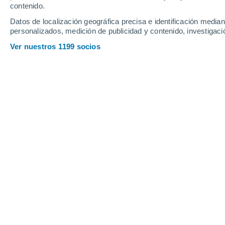
contenido.
11
-
27
km/h
16
-
37
km/h
11
14
-
35
km/h
Datos de localización geográfica precisa e identificación mediant
personalizados, medición de publicidad y contenido, investigació
Tiempo en Miass hoy
, 6 de agosto
Ver nuestros 1199 socios
Nubes y claro
21°
17:00
Sensación T.
21
Parcialmente 
20°
18:00
Sensación T.
20
Parcialmente 
19°
19:00
Sensación T.
19
Parcialmente 
18°
20:00
Sensación T.
18
Parcialmente 
17°
21:00
Sensación T.
17