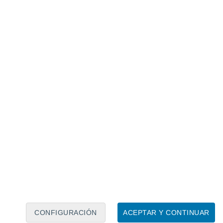
Calendario lunar
Lun
Mar
Mié
Jue
Vie
Sáb
Dom
6
7
8
9
10
11
12
13
14
15
16
17
18
19
CONFIGURACIÓN
ACEPTAR Y CONTINUAR
50