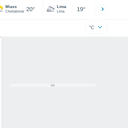
Miass
Lima
Cuzco
20°
19°
Cheliábinsk
Lima
Cusco
°C