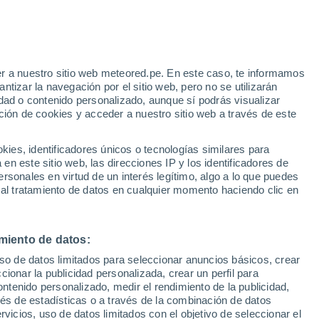
r a nuestro sitio web meteored.pe. En este caso, te informamos
/h
tizar la navegación por el sitio web, pero no se utilizarán
dad o contenido personalizado, aunque sí podrás visualizar
ción de cookies y acceder a nuestro sitio web a través de este
odelos
es, identificadores únicos o tecnologías similares para
n este sitio web, las direcciones IP y los identificadores de
rsonales en virtud de un interés legítimo, algo a lo que puedes
 al tratamiento de datos en cualquier momento haciendo clic en
omingo
Lunes
Martes
Miércoles
9 Ago
10 Ago
11 Ago
12 Ago
miento de datos:
uso de datos limitados para seleccionar anuncios básicos, crear
90%
70%
ccionar la publicidad personalizada, crear un perfil para
4.3 mm
1 mm
ontenido personalizado, medir el rendimiento de la publicidad,
28°
/
17°
24°
/
16°
23°
/
13°
23°
/
13°
vés de estadísticas o a través de la combinación de datos
rvicios, uso de datos limitados con el objetivo de seleccionar el