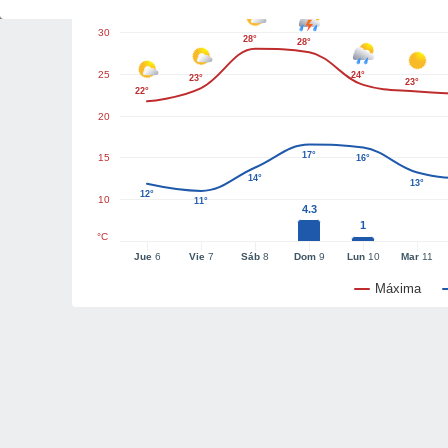
30
28°
28°
25
24°
23°
23°
22°
20
17°
15
16°
14°
13°
12°
10
11°
4.3
1
°C
Jue
6
Vie
7
Sáb
8
Dom
9
Lun
10
Mar
11
Máxima