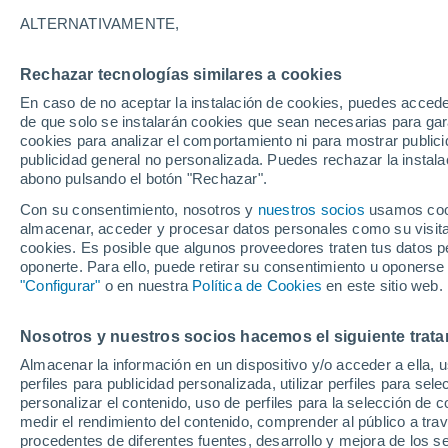
21°
ALTERNATIVAMENTE,
Rechazar tecnologías similares a cookies
Noroeste
En caso de no aceptar la instalación de cookies, puedes accede
Sensación de 21°
11
-
27 km
de que solo se instalarán cookies que sean necesarias para garan
cookies para analizar el comportamiento ni para mostrar publici
publicidad general no personalizada. Puedes rechazar la instala
abono pulsando el botón "Rechazar".
Tiempo 1 - 7 días
Mapa de nubosidad
Satélites
M
Con su consentimiento, nosotros y
nuestros socios
usamos cooki
almacenar, acceder y procesar datos personales como su visita e
cookies. Es posible que algunos proveedores traten tus datos pe
oponerte. Para ello, puede retirar su consentimiento u oponerse
Mañana
Sábado
D
Hoy
"Configurar"
o en nuestra
Política de Cookies
en este sitio web.
7 Ago
8 Ago
6 Ago
Nosotros y nuestros socios hacemos el siguiente trata
Almacenar la información en un dispositivo y/o acceder a ella, 
perfiles para publicidad personalizada, utilizar perfiles para sele
personalizar el contenido, uso de perfiles para la selección de c
23°
/
11°
28°
/
14°
22°
/
12°
medir el rendimiento del contenido, comprender al público a tra
procedentes de diferentes fuentes, desarrollo y mejora de los se