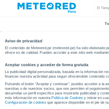
Ti
Aviso de privacidad
El contenido de Meteored.pe (meteored.pe) ha sido elaborado po
ofrece es de calidad. Puedes acceder a este sitio web mediante
Aceptar cookies y acceder de forma gratuita
Inicio
Rusia
Óblast de Cheliábinsk
Miass
La publicidad digital personalizada, basada en la información r
financiar nuestra actividad para seguir ofreciéndote contenido c
Tiempo en Miass
Pulsando el botón "Aceptar y continuar", puedes acceder a la w
nuestras o de nuestros socios, que nos permiten el seguimiento
17:13
Jueves
desarrollar un perfil específico para mostrarte publicidad y co
más información en nuestra
Política de Cookies
y retirar en cu
Configuración de cookies
que aparece disponible en el pie de n
Nubes y claros