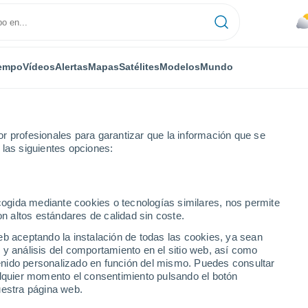
empo
Vídeos
Alertas
Mapas
Satélites
Modelos
Mundo
r profesionales para garantizar que la información que se
 las siguientes opciones:
ecogida mediante cookies o tecnologías similares, nos permite
on altos estándares de calidad sin coste.
eb aceptando la instalación de todas las cookies, ya sean
 y análisis del comportamiento en el sitio web, así como
...
ntenido personalizado en función del mismo. Puedes consultar
alquier momento el consentimiento pulsando el botón
Por horas
uestra página web.
Cielos nubosos en las próximas
horas