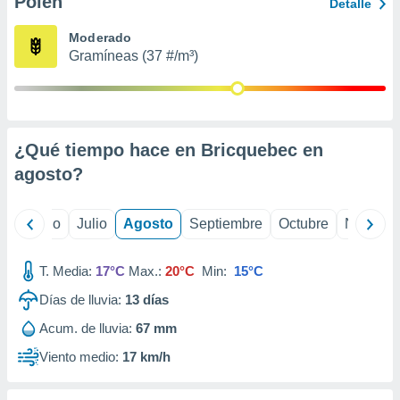
Polen
ados con el
Detalle
 seleccionar
o.
Moderado
Gramíneas (37 #/m³)
calización
precisa e
ión mediante
, publicidad
¿Qué tiempo hace en Bricquebec en
dos,
agosto
?
 publicidad
,
ón de
yo
Junio
Julio
Agosto
Septiembre
Octubre
Noviemb
 desarrollo
s.
T. Media:
17°C
Max.:
20°C
Min:
15°C
tros 1199
ios
Días de lluvia:
13
días
Acum. de lluvia:
67 mm
Viento medio:
17 km/h