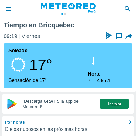
Tiempo en Bricquebec
privacidad
09:19
Viernes
...
o de
e
e) ha sido
Soleado
or
17°
es para
ue la
 que se
Norte
e calidad.
Sensación de 17°
7
14 km/h
eder a este
ediante las
opciones:
¡Descarga
GRATIS
la app de
Instalar
ookies y
Meteored!
e forma
Por horas
d digital
Cielos nubosos en las próximas horas
ada, basada