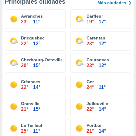
Principales ciudades
Más ciudades
Avranches
Barfleur
23°
11°
19°
17°
Bricquebec
Carentan
22°
12°
23°
12°
Cherbourg-Octeville
Coutances
20°
15°
23°
12°
Créances
Ger
22°
14°
24°
11°
Granville
Jullouville
21°
15°
22°
14°
Le Teilleul
Portbail
25°
11°
21°
14°