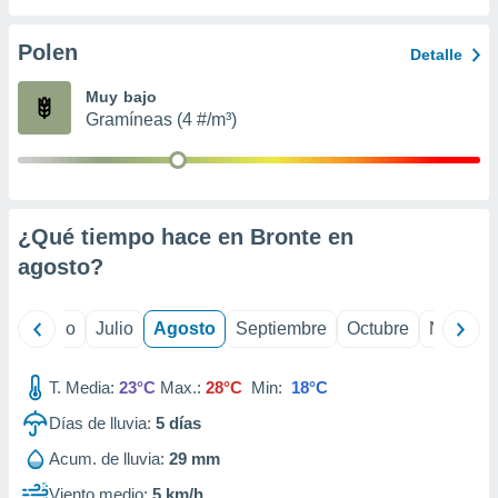
ados con el
 seleccionar
o.
Polen
Detalle
calización
Muy bajo
precisa e
Gramíneas (4 #/m³)
ión mediante
, publicidad
dos,
 publicidad
¿Qué tiempo hace en Bronte en
,
agosto
?
ón de
 desarrollo
s.
yo
Junio
Julio
Agosto
Septiembre
Octubre
Noviemb
tros 1199
ios
T. Media:
23°C
Max.:
28°C
Min:
18°C
Días de lluvia:
5
días
Acum. de lluvia:
29 mm
Viento medio:
5 km/h