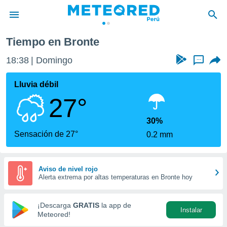
Tiempo en Bronte
privacidad
18:38
Domingo
...
o de
e
e) ha sido
Lluvia débil
or
27°
es para
ue la
 que se
30%
e calidad.
Sensación de 27°
0.2 mm
eder a este
ediante las
opciones:
Aviso de nivel rojo
Alerta extrema por altas temperaturas en Bronte hoy
ookies y
e forma
¡Descarga
GRATIS
la app de
Instalar
d digital
Meteored!
ada, basada