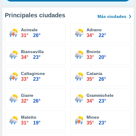
Principales ciudades
Más ciudades
Acireale
Adrano
31°
26°
34°
22°
Biancavilla
Bronte
34°
23°
33°
20°
Caltagirone
Catania
33°
23°
35°
26°
Giarre
Grammichele
32°
26°
34°
23°
Maletto
Mineo
31°
19°
35°
23°