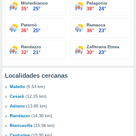
Misterbianco
Palagonia
35°
25°
38°
24°
Paternò
Ramacca
36°
25°
36°
23°
Randazzo
Zafferana Etnea
32°
21°
30°
23°
Localidades cercanas
Maletto
(5.53 km)
Cesarò
(12.25 km)
Adrano
(13.85 km)
Randazzo
(14.36 km)
Biancavilla
(15.96 km)
Centuripe
(19.95 km)