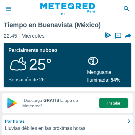
Tiempo en Buenavista (México)
privacidad
22:45
Miércoles
...
o de
e
e) ha sido
Parcialmente nuboso
or
25°
es para
ue la
 que se
Menguante
e calidad.
Sensación de 26°
Iluminada:
54%
eder a este
ediante las
opciones:
¡Descarga
GRATIS
la app de
Instalar
ookies y
Meteored!
e forma
Por horas
d digital
Lluvias débiles en las próximas horas
ada, basada