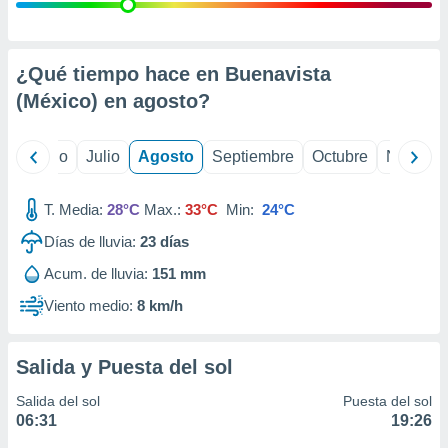
ados con el
 seleccionar
o.
calización
¿Qué tiempo hace en Buenavista
precisa e
(México) en
agosto
?
ión mediante
, publicidad
yo
Junio
Julio
Agosto
Septiembre
Octubre
Noviemb
dos,
 publicidad
T. Media:
28°C
Max.:
33°C
Min:
24°C
,
Días de lluvia:
23
días
ón de
 desarrollo
Acum. de lluvia:
151 mm
s.
Viento medio:
8 km/h
tros 1199
ios
Salida y Puesta del sol
Salida del sol
Puesta del sol
06:31
19:26