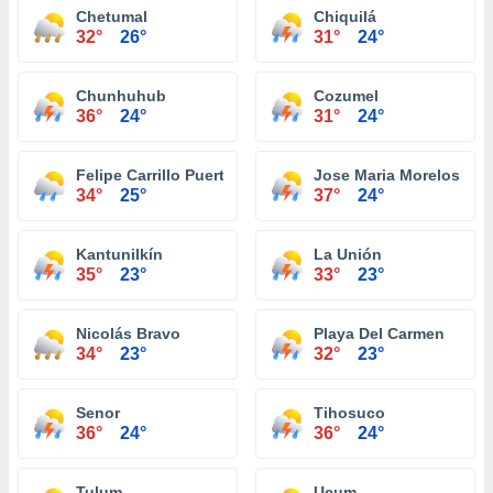
Chetumal
Chiquilá
32°
26°
31°
24°
Chunhuhub
Cozumel
36°
24°
31°
24°
Felipe Carrillo Puerto
Jose Maria Morelos
34°
25°
37°
24°
Kantunilkín
La Unión
35°
23°
33°
23°
Nicolás Bravo
Playa Del Carmen
34°
23°
32°
23°
Senor
Tihosuco
36°
24°
36°
24°
Tulum
Ucum