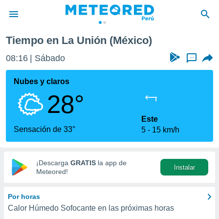
Tiempo en La Unión (México)
privacidad
08:16
Sábado
...
o de
e
e) ha sido
Nubes y claros
or
28°
es para
ue la
 que se
Este
e calidad.
Sensación de 33°
5
15 km/h
eder a este
ediante las
opciones:
¡Descarga
GRATIS
la app de
Instalar
ookies y
Meteored!
e forma
Por horas
d digital
Calor Húmedo Sofocante en las próximas horas
ada, basada