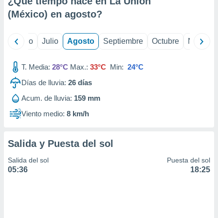
¿Qué tiempo hace en La Unión
ados con el
 seleccionar
(México) en
agosto
?
o.
calización
yo
Junio
Julio
Agosto
Septiembre
Octubre
Noviemb
precisa e
ión mediante
T. Media:
28°C
Max.:
33°C
Min:
24°C
, publicidad
Días de lluvia:
26
días
dos,
Acum. de lluvia:
159 mm
 publicidad
,
Viento medio:
8 km/h
ón de
 desarrollo
s.
Salida y Puesta del sol
tros 1199
Salida del sol
Puesta del sol
ios
05:36
18:25