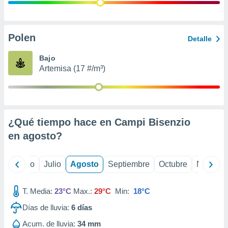
ados con el
 seleccionar
o.
calización
Polen
Detalle
precisa e
ión mediante
Bajo
Artemisa (17 #/m³)
, publicidad
dos,
 publicidad
,
¿Qué tiempo hace en Campi Bisenzio
ón de
 desarrollo
en
agosto
?
s.
tros 1199
yo
Junio
Julio
Agosto
Septiembre
Octubre
Noviemb
ios
T. Media:
23°C
Max.:
29°C
Min:
18°C
Días de lluvia:
6
días
Acum. de lluvia:
34 mm