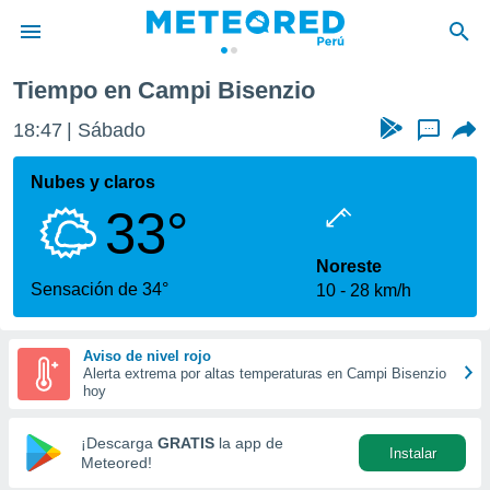
zio
Tiempo en Campi Bisenzio
privacidad
18:47
Sábado
...
o de
e
e) ha sido
Nubes y claros
or
33°
es para
ue la
 que se
Noreste
e calidad.
Sensación de 34°
10
28 km/h
eder a este
ediante las
opciones:
Aviso de nivel rojo
Alerta extrema por altas temperaturas en Campi Bisenzio
ookies y
hoy
e forma
¡Descarga
GRATIS
la app de
Instalar
d digital
Meteored!
ada, basada