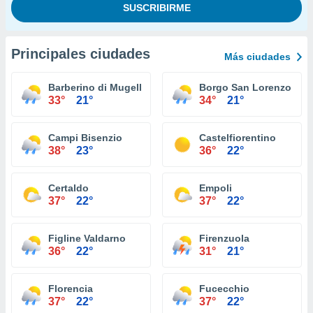
Principales ciudades
Más ciudades
Barberino di Mugello
Borgo San Lorenzo
33°
21°
34°
21°
Campi Bisenzio
Castelfiorentino
38°
23°
36°
22°
Certaldo
Empoli
37°
22°
37°
22°
Figline Valdarno
Firenzuola
36°
22°
31°
21°
Florencia
Fucecchio
37°
22°
37°
22°