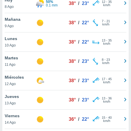
50%
ublicidad y
12
-
35
38°
/
23°
0.1 mm
km/h
8 Ago
do en
 mismo.
Mañana
7
-
21
38°
/
22°
sultar más
km/h
9 Ago
 en nuestra
 Cookies
y
Lunes
13
-
35
ualquier
38°
/
22°
km/h
10 Ago
ento
 botón
Martes
8
-
23
38°
/
23°
ación de
km/h
11 Ago
kies
 disponible
Miércoles
17
-
45
e nuestra
38°
/
23°
km/h
12 Ago
.
Jueves
IVAMENTE,
13
-
36
38°
/
23°
km/h
13 Ago
as
Viernes
15
-
40
36°
/
22°
 a cookies
km/h
14 Ago
 no aceptar