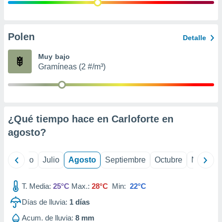
ados con el
 seleccionar
o.
calización
Polen
Detalle
precisa e
ión mediante
Muy bajo
Gramíneas (2 #/m³)
, publicidad
dos,
 publicidad
,
¿Qué tiempo hace en Carloforte en
ón de
 desarrollo
agosto
?
s.
tros 1199
yo
Junio
Julio
Agosto
Septiembre
Octubre
Noviemb
ios
T. Media:
25°C
Max.:
28°C
Min:
22°C
Días de lluvia:
1
días
Acum. de lluvia:
8 mm