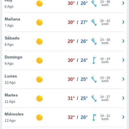
ublicidad y
23
-
38
30°
/
26°
km/h
6 Ago
do en
 mismo.
Mañana
26
-
42
30°
/
27°
sultar más
km/h
7 Ago
 en nuestra
 Cookies
y
Sábado
23
-
39
ualquier
29°
/
26°
km/h
8 Ago
ento
 botón
Domingo
15
-
24
30°
/
24°
ación de
km/h
9 Ago
kies
 disponible
Lunes
13
-
26
e nuestra
30°
/
25°
km/h
10 Ago
.
Martes
IVAMENTE,
14
-
27
31°
/
25°
km/h
11 Ago
as
Miércoles
19
-
31
32°
/
26°
 a cookies
km/h
12 Ago
 no aceptar