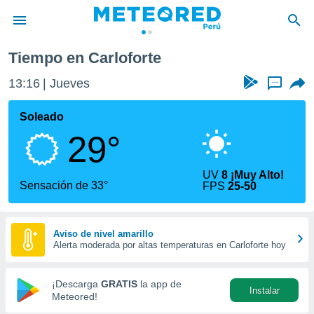
Tiempo en Carloforte
privacidad
13:16
Jueves
...
o de
e
e) ha sido
Soleado
or
29°
es para
ue la
 que se
UV
8 ¡Muy Alto!
e calidad.
Sensación de 33°
FPS
25-50
eder a este
ediante las
opciones:
Aviso de nivel amarillo
Alerta moderada por altas temperaturas en Carloforte hoy
ookies y
e forma
¡Descarga
GRATIS
la app de
Instalar
d digital
Meteored!
ada, basada