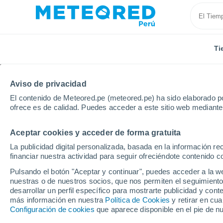
Ti
Aviso de privacidad
El contenido de Meteored.pe (meteored.pe) ha sido elaborado po
ofrece es de calidad. Puedes acceder a este sitio web mediante
Aceptar cookies y acceder de forma gratuita
Inicio
Brasil
Estado de Bahia
Casa Morta
La publicidad digital personalizada, basada en la información r
financiar nuestra actividad para seguir ofreciéndote contenido c
Tiempo en Casa Morta 
Pulsando el botón "Aceptar y continuar", puedes acceder a la w
nuestras o de nuestros socios, que nos permiten el seguimiento
06:49
Viernes
desarrollar un perfil específico para mostrarte publicidad y co
más información en nuestra
Política de Cookies
y retirar en cu
Configuración de cookies
que aparece disponible en el pie de n
Soleado