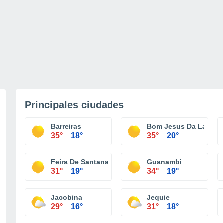
Principales ciudades
Barreiras
Bom Jesus Da Lapa
35°
18°
35°
20°
Feira De Santana
Guanambi
31°
19°
34°
19°
Jacobina
Jequie
29°
16°
31°
18°