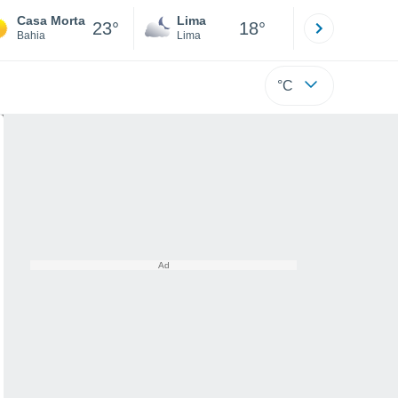
Casa Morta
Lima
Cuzco
23°
18°
Bahia
Lima
Cusco
°C