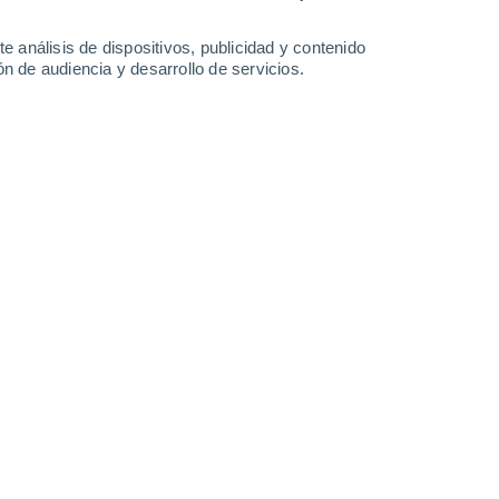
-
39
km/h
24
-
45
km/h
22
-
43
km/h
22
-
46
km/h
e análisis de dispositivos, publicidad y contenido
n de audiencia y desarrollo de servicios.
 agosto
Este
0 Bajo
9
-
19 km/h
FPS:
no
Este
2 Bajo
10
-
21 km/h
FPS:
no
Este
4 Medio
9
-
22 km/h
FPS:
6-10
Sureste
9 ¡Muy Alto!
7
-
24 km/h
FPS:
25-50
Sureste
5 Medio
2
-
23 km/h
FPS:
6-10