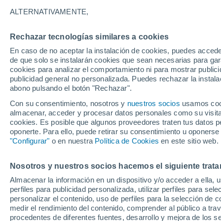
23°
ALTERNATIVAMENTE,
Rechazar tecnologías similares a cookies
Este
En caso de no aceptar la instalación de cookies, puedes accede
Sensación de 25°
9
-
19 km/
de que solo se instalarán cookies que sean necesarias para garan
cookies para analizar el comportamiento ni para mostrar publici
publicidad general no personalizada. Puedes rechazar la instala
abono pulsando el botón "Rechazar".
Tiempo 1 - 7 días
Mapa de temperatura
Satélites
Con su consentimiento, nosotros y
nuestros socios
usamos cooki
almacenar, acceder y procesar datos personales como su visita e
cookies. Es posible que algunos proveedores traten tus datos pe
oponerte. Para ello, puede retirar su consentimiento u oponerse
Mañana
Domingo
Hoy
"Configurar"
o en nuestra
Política de Cookies
en este sitio web.
8 Ago
9 Ago
7 Ago
Nosotros y nuestros socios hacemos el siguiente trata
Almacenar la información en un dispositivo y/o acceder a ella, 
perfiles para publicidad personalizada, utilizar perfiles para sele
personalizar el contenido, uso de perfiles para la selección de c
36°
/
22°
36°
/
22°
36°
/
21°
medir el rendimiento del contenido, comprender al público a tra
procedentes de diferentes fuentes, desarrollo y mejora de los se