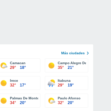
Más ciudades
Camacan
Campo Alegre De Lourdes
29°
18°
35°
21°
Irece
Itabuna
32°
17°
29°
19°
Palmas De Monte Alto
Paulo Afonso
34°
20°
32°
20°