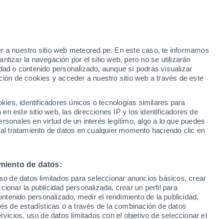
Aviso de nivel amarillo
Alerta moderada por otros en Casa
Morta hoy
r a nuestro sitio web meteored.pe. En este caso, te informamos
h
tizar la navegación por el sitio web, pero no se utilizarán
dad o contenido personalizado, aunque sí podrás visualizar
ción de cookies y acceder a nuestro sitio web a través de este
Modelos
es, identificadores únicos o tecnologías similares para
n este sitio web, las direcciones IP y los identificadores de
rsonales en virtud de un interés legítimo, algo a lo que puedes
 al tratamiento de datos en cualquier momento haciendo clic en
Lunes
Martes
Miércoles
Jueves
10 Ago
11 Ago
12 Ago
13 Ago
miento de datos:
uso de datos limitados para seleccionar anuncios básicos, crear
30%
ccionar la publicidad personalizada, crear un perfil para
0.2 mm
ontenido personalizado, medir el rendimiento de la publicidad,
35°
/
22°
33°
/
19°
33°
/
21°
31°
/
21°
vés de estadísticas o a través de la combinación de datos
rvicios, uso de datos limitados con el objetivo de seleccionar el