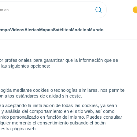
empo
Vídeos
Alertas
Mapas
Satélites
Modelos
Mundo
r profesionales para garantizar que la información que se
 las siguientes opciones:
ecogida mediante cookies o tecnologías similares, nos permite
on altos estándares de calidad sin coste.
- BA
eb aceptando la instalación de todas las cookies, ya sean
 y análisis del comportamiento en el sitio web, así como
...
ntenido personalizado en función del mismo. Puedes consultar
alquier momento el consentimiento pulsando el botón
Por horas
uestra página web.
Intervalos nubosos en las
próximas horas