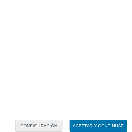
Calendario lunar
Lun
Mar
Mié
Jue
Vie
Sáb
Dom
7
8
9
10
11
12
13
14
15
16
17
18
19
20
CONFIGURACIÓN
ACEPTAR Y CONTINUAR
5