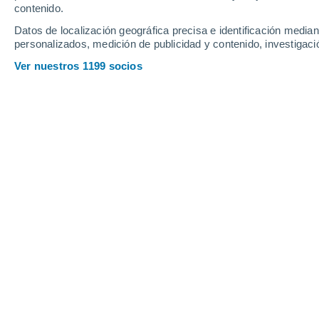
contenido.
24
-
43
km/h
20
-
38
km/h
22
18
-
35
km/h
Datos de localización geográfica precisa e identificación mediant
personalizados, medición de publicidad y contenido, investigació
Tiempo en Casa Morta - BA hoy
, 7 de
Ver nuestros 1199 socios
Soleado
23°
07:00
Sensación T.
25°
Soleado
26°
08:00
Sensación T.
26°
Soleado
29°
09:00
Sensación T.
28°
Soleado
33°
11:00
Sensación T.
32°
Nubes y claros
36°
14:00
Sensación T.
34°