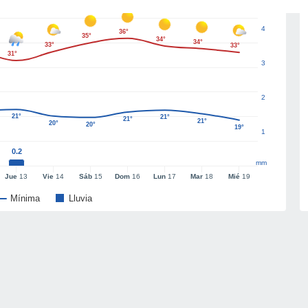
4
36°
35°
34°
34°
33°
33°
31°
3
2
21°
21°
21°
21°
20°
20°
19°
1
0.2
mm
Jue
13
Vie
14
Sáb
15
Dom
16
Lun
17
Mar
18
Mié
19
Mínima
Lluvia