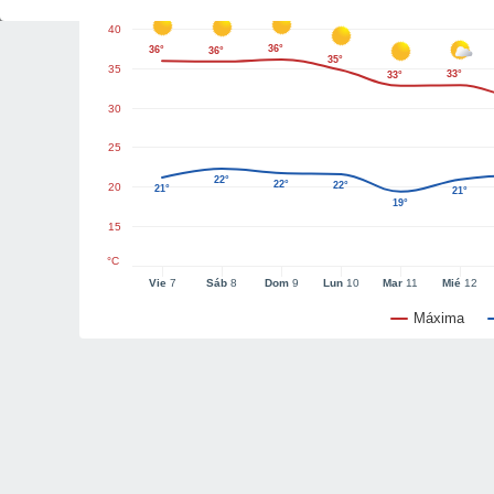
40
36°
36°
36°
35°
35
33°
33°
30
25
22°
22°
22°
20
21°
21°
19°
15
°C
Vie
7
Sáb
8
Dom
9
Lun
10
Mar
11
Mié
12
Máxima