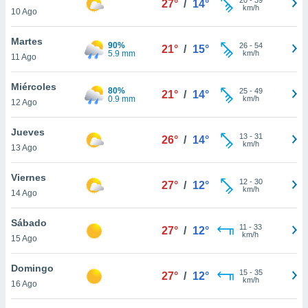
27°
/
14°
ublicidad y
km/h
10 Ago
do en
Martes
 mismo.
90%
26
-
54
21°
/
15°
5.9 mm
km/h
sultar más
11 Ago
 en nuestra
 Cookies
y
Miércoles
80%
25
-
49
21°
/
14°
ualquier
0.9 mm
km/h
12 Ago
ento
Jueves
 botón
13
-
31
26°
/
14°
km/h
13 Ago
ación de
kies
 disponible
Viernes
12
-
30
27°
/
12°
e nuestra
km/h
14 Ago
.
Sábado
IVAMENTE,
11
-
33
27°
/
12°
km/h
15 Ago
as
Domingo
15
-
35
27°
/
12°
 a cookies
km/h
16 Ago
 no aceptar