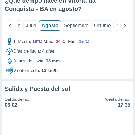
¿Qué tiempo hace en Vitória da
ados con el
 seleccionar
Conquista - BA en
agosto
?
o.
calización
yo
Junio
Julio
Agosto
Septiembre
Octubre
Noviemb
precisa e
ión mediante
T. Media:
19°C
Max.:
24°C
Min:
15°C
, publicidad
Días de lluvia:
4
días
dos,
Acum. de lluvia:
13 mm
 publicidad
,
Viento medio:
13 km/h
ón de
 desarrollo
s.
Salida y Puesta del sol
tros 1199
Salida del sol
Puesta del sol
ios
06:02
17:35