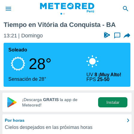
Tiempo en Vitória da Conquista - BA
privacidad
13:21
Domingo
...
o de
e
e) ha sido
Soleado
or
28°
es para
ue la
 que se
UV
8 ¡Muy Alto!
e calidad.
Sensación de 28°
FPS
25-50
eder a este
ediante las
opciones:
¡Descarga
GRATIS
la app de
Instalar
ookies y
Meteored!
e forma
Por horas
d digital
Cielos despejados en las próximas horas
ada, basada