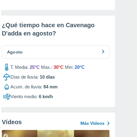
¿Qué tiempo hace en Cavenago
D'adda en
agosto
?
Agosto
T. Media:
25°C
Max.:
30°C
Min:
20°C
Días de lluvia:
10
días
Acum. de lluvia:
84 mm
Viento medio:
6 km/h
Vídeos
Más Vídeos