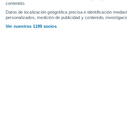
contenido.
21
-
44
km/h
12
-
30
km/h
10
11
-
22
km/h
Datos de localización geográfica precisa e identificación mediant
personalizados, medición de publicidad y contenido, investigació
Tiempo en Cavenago D'adda hoy
, 6 
Ver nuestros 1199 socios
Soleado
25°
07:00
Sensación T.
26°
Soleado
27°
08:00
Sensación T.
27°
Soleado
29°
09:00
Sensación T.
29°
Soleado
33°
11:00
Sensación T.
33°
Soleado
37°
14:00
Sensación T.
36°