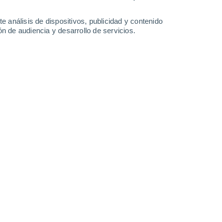
-
25
km/h
7
-
43
km/h
7
-
23
km/h
6
-
20
km/h
e análisis de dispositivos, publicidad y contenido
n de audiencia y desarrollo de servicios.
de agosto
Oeste
0 Bajo
8
-
12 km/h
FPS:
no
Oeste
1 Bajo
7
-
14 km/h
FPS:
no
Oeste
2 Bajo
6
-
15 km/h
FPS:
no
Oeste
5 Medio
7
-
20 km/h
FPS:
6-10
Oeste
8 ¡Muy Alto!
5
-
19 km/h
FPS:
25-50