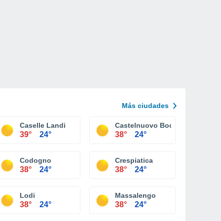
Más ciudades
Caselle Landi
Castelnuovo Bocca D'adda
39°
24°
38°
24°
Codogno
Crespiatica
38°
24°
38°
24°
Lodi
Massalengo
38°
24°
38°
24°