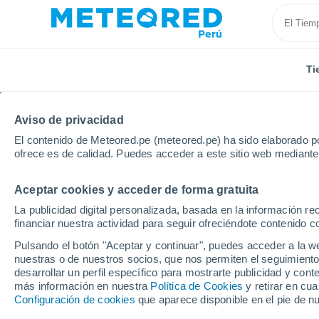
Ti
Aviso de privacidad
El contenido de Meteored.pe (meteored.pe) ha sido elaborado po
ofrece es de calidad. Puedes acceder a este sitio web mediante
Aceptar cookies y acceder de forma gratuita
Inicio
Italia
Provincia de Lodi
Cavenago D'adda
La publicidad digital personalizada, basada en la información r
financiar nuestra actividad para seguir ofreciéndote contenido c
Tiempo en Cavenago D
Pulsando el botón "Aceptar y continuar", puedes acceder a la w
nuestras o de nuestros socios, que nos permiten el seguimiento
06:41
Jueves
desarrollar un perfil específico para mostrarte publicidad y co
más información en nuestra
Política de Cookies
y retirar en cu
Configuración de cookies
que aparece disponible en el pie de n
Soleado