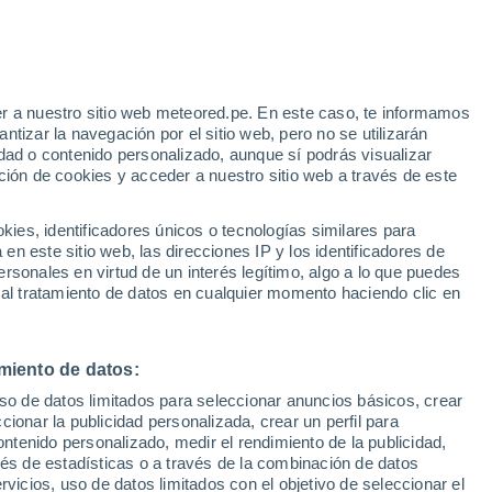
Aviso de nivel rojo
Alerta extrema por altas
temperaturas en Cavenago D'adda
hoy
r a nuestro sitio web meteored.pe. En este caso, te informamos
h
tizar la navegación por el sitio web, pero no se utilizarán
dad o contenido personalizado, aunque sí podrás visualizar
ción de cookies y acceder a nuestro sitio web a través de este
Modelos
es, identificadores únicos o tecnologías similares para
n este sitio web, las direcciones IP y los identificadores de
rsonales en virtud de un interés legítimo, algo a lo que puedes
 al tratamiento de datos en cualquier momento haciendo clic en
omingo
Lunes
Martes
Miércoles
9 Ago
10 Ago
11 Ago
12 Ago
miento de datos:
uso de datos limitados para seleccionar anuncios básicos, crear
50%
ccionar la publicidad personalizada, crear un perfil para
1.6 mm
ontenido personalizado, medir el rendimiento de la publicidad,
36°
/
25°
34°
/
24°
35°
/
21°
37°
/
23°
vés de estadísticas o a través de la combinación de datos
rvicios, uso de datos limitados con el objetivo de seleccionar el