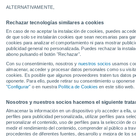
25°
ALTERNATIVAMENTE,
Rechazar tecnologías similares a cookies
Oeste
En caso de no aceptar la instalación de cookies, puedes accede
Sensación de 26°
8
-
12 km/
de que solo se instalarán cookies que sean necesarias para garan
cookies para analizar el comportamiento ni para mostrar publici
publicidad general no personalizada. Puedes rechazar la instala
abono pulsando el botón "Rechazar".
Tiempo 1 - 7 días
Mapa de temperatura
Satélites
Con su consentimiento, nosotros y
nuestros socios
usamos cooki
almacenar, acceder y procesar datos personales como su visita e
cookies. Es posible que algunos proveedores traten tus datos pe
oponerte. Para ello, puede retirar su consentimiento u oponerse
Mañana
Sábado
D
Hoy
"Configurar"
o en nuestra
Política de Cookies
en este sitio web.
7 Ago
8 Ago
6 Ago
Nosotros y nuestros socios hacemos el siguiente trata
Almacenar la información en un dispositivo y/o acceder a ella, 
60%
perfiles para publicidad personalizada, utilizar perfiles para sele
0.3 mm
personalizar el contenido, uso de perfiles para la selección de c
36°
/
24°
35°
/
23°
38°
/
24°
medir el rendimiento del contenido, comprender al público a tra
procedentes de diferentes fuentes, desarrollo y mejora de los se