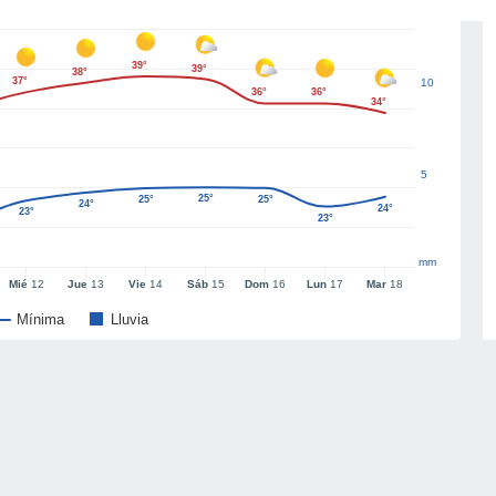
39°
39°
38°
37°
10
36°
36°
34°
5
25°
25°
25°
24°
24°
23°
23°
mm
Mié
12
Jue
13
Vie
14
Sáb
15
Dom
16
Lun
17
Mar
18
Mínima
Lluvia