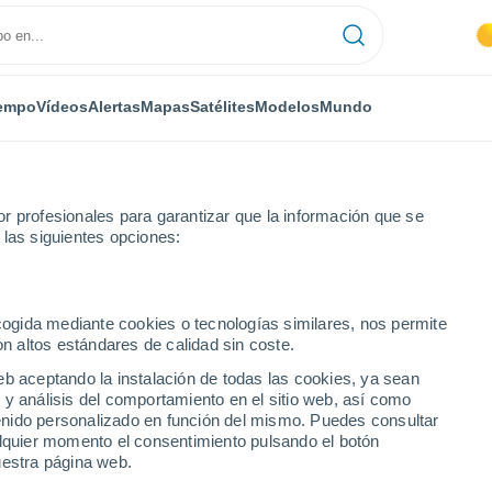
empo
Vídeos
Alertas
Mapas
Satélites
Modelos
Mundo
r profesionales para garantizar que la información que se
 las siguientes opciones:
ecogida mediante cookies o tecnologías similares, nos permite
on altos estándares de calidad sin coste.
'adda
eb aceptando la instalación de todas las cookies, ya sean
 y análisis del comportamiento en el sitio web, así como
...
ntenido personalizado en función del mismo. Puedes consultar
alquier momento el consentimiento pulsando el botón
Por horas
uestra página web.
Cielos despejados en las
próximas horas