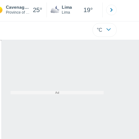
Cavenago d'Adda
Lima
Cuzco
25°
19°
Province of Lodi
Lima
Cusco
°C