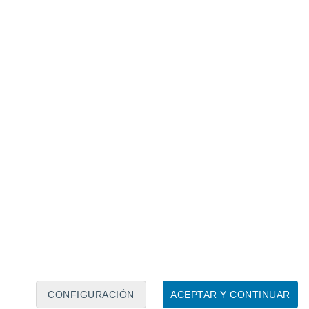
Calendario lunar
Lun
Mar
Mié
Jue
Vie
Sáb
Dom
6
7
8
9
10
11
12
13
14
15
16
17
18
19
CONFIGURACIÓN
ACEPTAR Y CONTINUAR
15