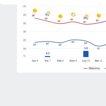
45
40
38°
36°
36°
35°
35°
34°
35
30
25
25°
24°
24°
24°
23°
1.6
20
21°
0.3
°C
Jue
6
Vie
7
Sáb
8
Dom
9
Lun
10
Mar
11
Máxima