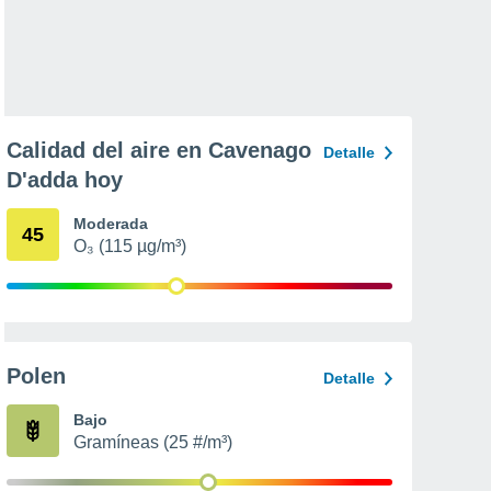
Calidad del aire en Cavenago
Detalle
D'adda hoy
Moderada
45
O₃ (115 µg/m³)
Polen
Detalle
Bajo
Gramíneas (25 #/m³)