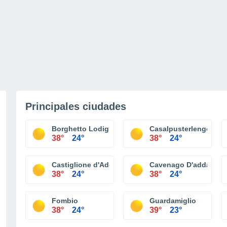
Principales ciudades
Borghetto Lodigiano
Casalpusterlengo
38°
24°
38°
24°
Castiglione d'Adda
Cavenago D'adda
38°
24°
38°
24°
Fombio
Guardamiglio
38°
24°
39°
23°