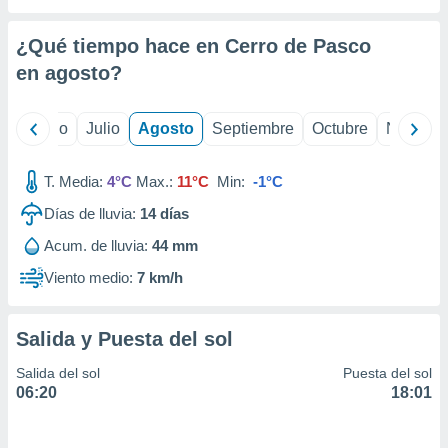
ados con el
 seleccionar
o.
¿Qué tiempo hace en Cerro de Pasco
en
agosto
?
calización
precisa e
ión mediante
yo
Junio
Julio
Agosto
Septiembre
Octubre
Noviemb
, publicidad
T. Media:
4°C
Max.:
11°C
Min:
-1°C
dos,
 publicidad
Días de lluvia:
14
días
,
ón de
Acum. de lluvia:
44 mm
 desarrollo
Viento medio:
7 km/h
s.
tros 1199
ios
Salida y Puesta del sol
Salida del sol
Puesta del sol
06:20
18:01