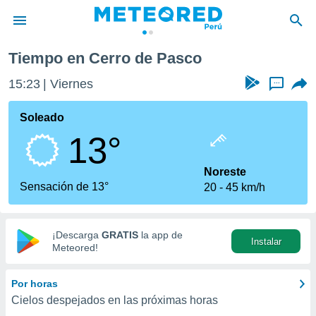
Tiempo en Cerro de Pasco
privacidad
15:23
Viernes
...
o de
e
e) ha sido
Soleado
or
13°
es para
ue la
 que se
Noreste
e calidad.
Sensación de 13°
20
45 km/h
eder a este
ediante las
opciones:
¡Descarga
GRATIS
la app de
Instalar
ookies y
Meteored!
e forma
Por horas
d digital
Cielos despejados en las próximas horas
ada, basada