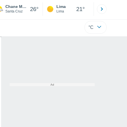
Chane Magallanes
Lima
Cuzco
26°
21°
Santa Cruz
Lima
Cusco
°C