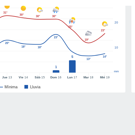
31°
30°
30°
30°
20
25°
23°
23°
19°
20°
18°
18°
10
5
14°
13°
1
mm
Jue
13
Vie
14
Sáb
15
Dom
16
Lun
17
Mar
18
Mié
19
Mínima
Lluvia