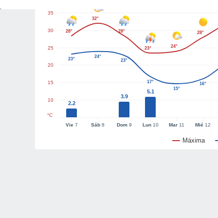
35
32°
30
28°
28°
28°
24°
25
23°
24°
23°
23°
20
17°
15
16°
15°
5.1
3.9
10
2.2
°C
Vie
7
Sáb
8
Dom
9
Lun
10
Mar
11
Mié
12
Máxima