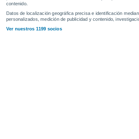
contenido.
35
-
66
km/h
12
-
26
km/h
30
17
-
32
km/h
Datos de localización geográfica precisa e identificación mediant
personalizados, medición de publicidad y contenido, investigació
Tiempo en Chane Magallanes hoy
, 7
Ver nuestros 1199 socios
Parcialmente 
27°
17:00
Sensación T.
28
Nubes y claro
26°
18:00
Sensación T.
27
Nubes y claro
25°
19:00
Sensación T.
26
Nubes y claro
25°
20:00
Sensación T.
25
Nubes y claro
25°
21:00
Sensación T.
25