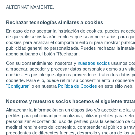
26°
ALTERNATIVAMENTE,
Rechazar tecnologías similares a cookies
Noroeste
En caso de no aceptar la instalación de cookies, puedes accede
Sensación de 27°
1
-
16 km/
de que solo se instalarán cookies que sean necesarias para garan
cookies para analizar el comportamiento ni para mostrar publici
publicidad general no personalizada. Puedes rechazar la instala
abono pulsando el botón "Rechazar".
Tiempo 1 - 7 días
Mapa de nubosidad
Satélites
M
Con su consentimiento, nosotros y
nuestros socios
usamos cooki
almacenar, acceder y procesar datos personales como su visita e
cookies. Es posible que algunos proveedores traten tus datos pe
oponerte. Para ello, puede retirar su consentimiento u oponerse
Mañana
Domingo
Hoy
"Configurar"
o en nuestra
Política de Cookies
en este sitio web.
8 Ago
9 Ago
7 Ago
Nosotros y nuestros socios hacemos el siguiente trata
Almacenar la información en un dispositivo y/o acceder a ella, 
70%
90%
perfiles para publicidad personalizada, utilizar perfiles para sele
3.9 mm
2.2 mm
personalizar el contenido, uso de perfiles para la selección de c
32°
/
24°
28°
/
23°
28°
/
23°
medir el rendimiento del contenido, comprender al público a tra
procedentes de diferentes fuentes, desarrollo y mejora de los se