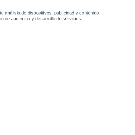
-
57
km/h
24
-
44
km/h
14
-
24
km/h
19
-
40
km/h
e análisis de dispositivos, publicidad y contenido
n de audiencia y desarrollo de servicios.
 de agosto
nuboso
Noroeste
0 Bajo
°
7
-
17 km/h
FPS:
no
s
Noroeste
0 Bajo
°
1
-
16 km/h
FPS:
no
s
Noroeste
0 Bajo
°
3
-
5 km/h
FPS:
no
s
Noroeste
0 Bajo
°
6
-
10 km/h
FPS:
no
s
Norte
0 Bajo
°
8
-
14 km/h
FPS:
no