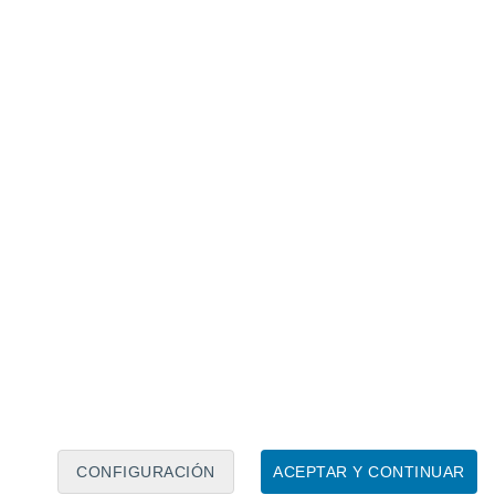
Calendario lunar
Lun
Mar
Mié
Jue
Vie
Sáb
Dom
7
8
9
10
11
12
13
14
15
16
17
18
19
20
CONFIGURACIÓN
ACEPTAR Y CONTINUAR
30