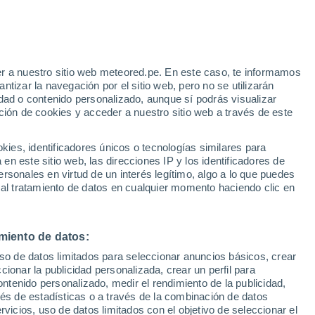
r a nuestro sitio web meteored.pe. En este caso, te informamos
h
tizar la navegación por el sitio web, pero no se utilizarán
dad o contenido personalizado, aunque sí podrás visualizar
ción de cookies y acceder a nuestro sitio web a través de este
odelos
es, identificadores únicos o tecnologías similares para
n este sitio web, las direcciones IP y los identificadores de
rsonales en virtud de un interés legítimo, algo a lo que puedes
 al tratamiento de datos en cualquier momento haciendo clic en
Lunes
Martes
Miércoles
Jueves
10 Ago
11 Ago
12 Ago
13 Ago
miento de datos:
uso de datos limitados para seleccionar anuncios básicos, crear
90%
ccionar la publicidad personalizada, crear un perfil para
5.1 mm
ontenido personalizado, medir el rendimiento de la publicidad,
23°
/
17°
24°
/
15°
28°
/
16°
31°
/
20°
vés de estadísticas o a través de la combinación de datos
rvicios, uso de datos limitados con el objetivo de seleccionar el