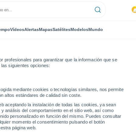
empo
Vídeos
Alertas
Mapas
Satélites
Modelos
Mundo
r profesionales para garantizar que la información que se
 las siguientes opciones:
ne Magallanes
ecogida mediante cookies o tecnologías similares, nos permite
on altos estándares de calidad sin coste.
llanes
eb aceptando la instalación de todas las cookies, ya sean
 y análisis del comportamiento en el sitio web, así como
...
ntenido personalizado en función del mismo. Puedes consultar
alquier momento el consentimiento pulsando el botón
Por horas
uestra página web.
Intervalos nubosos en las
próximas horas