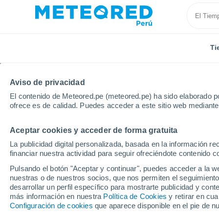
Ti
Aviso de privacidad
El contenido de Meteored.pe (meteored.pe) ha sido elaborado po
ofrece es de calidad. Puedes acceder a este sitio web mediante
Aceptar cookies y acceder de forma gratuita
Inicio
Bolivia
Departamento de Santa Cruz
Cha
La publicidad digital personalizada, basada en la información r
financiar nuestra actividad para seguir ofreciéndote contenido c
Tiempo en Chane Maga
Pulsando el botón "Aceptar y continuar", puedes acceder a la w
nuestras o de nuestros socios, que nos permiten el seguimiento
17:42
Viernes
desarrollar un perfil específico para mostrarte publicidad y co
más información en nuestra
Política de Cookies
y retirar en cu
Configuración de cookies
que aparece disponible en el pie de n
Nubes y claros