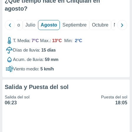
¿Qué tiempo hace en Chiquián en
ados con el
 seleccionar
agosto
?
o.
calización
yo
Junio
Julio
Agosto
Septiembre
Octubre
Noviemb
precisa e
ión mediante
T. Media:
7°C
Max.:
13°C
Min:
2°C
, publicidad
Días de lluvia:
15
días
dos,
Acum. de lluvia:
59 mm
 publicidad
,
Viento medio:
5 km/h
ón de
 desarrollo
s.
Salida y Puesta del sol
tros 1199
Salida del sol
Puesta del sol
ios
06:23
18:05