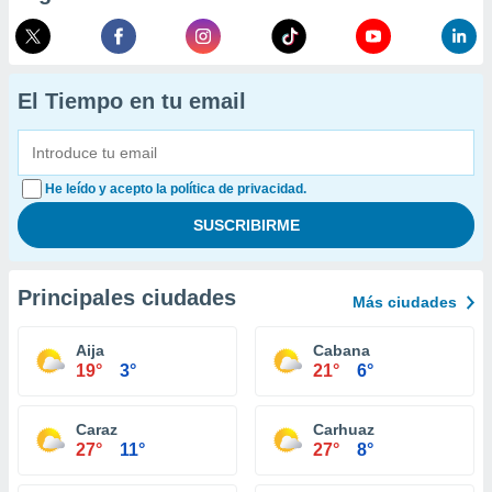
El Tiempo en tu email
He leído y acepto la política de privacidad.
Principales ciudades
Más ciudades
Aija
Cabana
19°
3°
21°
6°
Caraz
Carhuaz
27°
11°
27°
8°