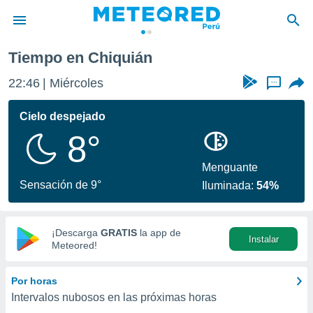
Tiempo en Chiquián
privacidad
22:46
Miércoles
...
o de
e
e) ha sido
Cielo despejado
or
8°
es para
ue la
 que se
Menguante
e calidad.
Sensación de 9°
Iluminada:
54%
eder a este
ediante las
opciones:
¡Descarga
GRATIS
la app de
Instalar
ookies y
Meteored!
e forma
Por horas
d digital
Intervalos nubosos en las próximas horas
ada, basada