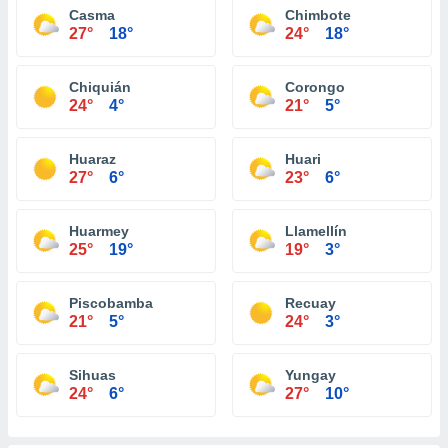
Casma
Chimbote
27°
18°
24°
18°
Chiquián
Corongo
24°
4°
21°
5°
Huaraz
Huari
27°
6°
23°
6°
Huarmey
Llamellín
25°
19°
19°
3°
Piscobamba
Recuay
21°
5°
24°
3°
Sihuas
Yungay
24°
6°
27°
10°